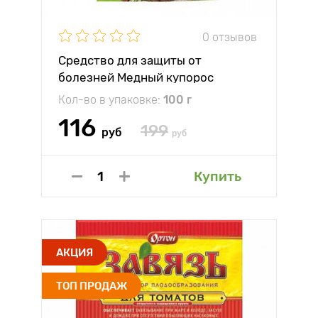
0 отзывов
Средство для защиты от
болезней Медный купорос
Зеленая Аптека
Кол-во в упаковке:
100 г
116
199
руб
руб
Купить
АКЦИЯ
ТОП ПРОДАЖ