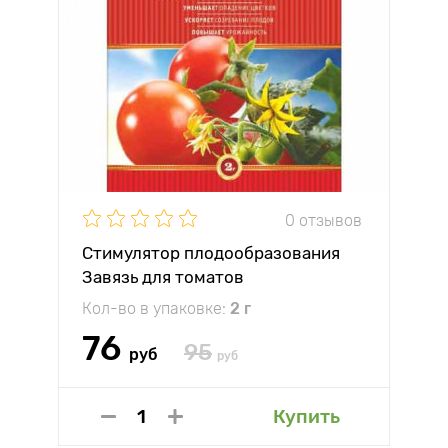
0 отзывов
Стимулятор плодообразования
Завязь для томатов
Кол-во в упаковке:
2 г
76
95
руб
руб
Купить