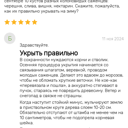
сентябре 10 кустов разных колоновидых саженцев:
черешня, слива, вишня, нектарин. Скажите, пожалуйста,
как их правильно укрывать на зиму?
Б
11 ноя 2024
Здравствуйте.
Укрыть правильно
В сохранности нуждаются корни и стволик.
Осенняя процедура укрытия начинается со
связывания шпагатом, веревкой, проводом
молодых саженцев. Делают это вдвоем до морозов,
чтобы не обломать хрупкие веточки. Не кое-как
«перевязала и пошла», а аккуратно стягивают в
пучок, стараясь не повредить древесину. Ветер и
снегопад в связке не страшны.
Когда наступит стойкий минус, мульчируют землю
в приствольном круге дерева слоем 10-20 см.
Обязательно отступают от штамба не менее чем на
10 сантиметров, чтобы не подопрела корневая
шейка.