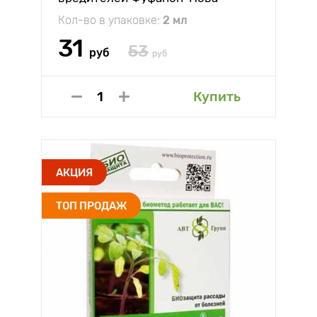
Кол-во в упаковке:
2 мл
31
53
руб
руб
Купить
АКЦИЯ
ТОП ПРОДАЖ