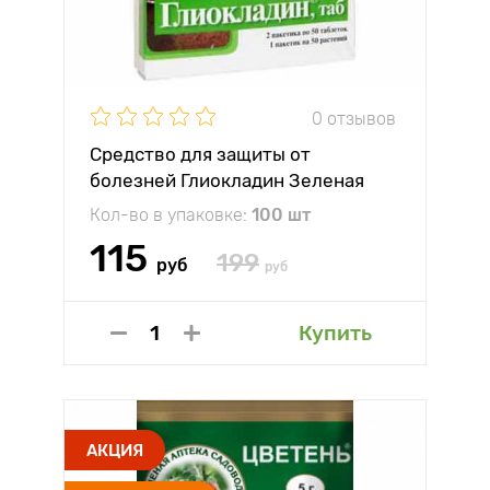
0 отзывов
Средство для защиты от
болезней Глиокладин Зеленая
Аптека
Кол-во в упаковке:
100 шт
115
199
руб
руб
Купить
АКЦИЯ