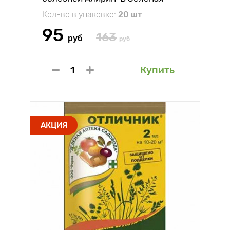
Аптека
Кол-во в упаковке:
20 шт
95
163
руб
руб
Купить
АКЦИЯ