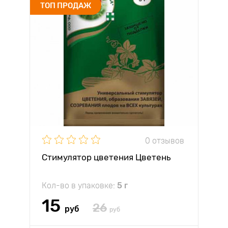
ТОП ПРОДАЖ
0 отзывов
Стимулятор цветения Цветень
Кол-во в упаковке:
5 г
15
26
руб
руб