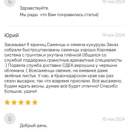
Б
19 ноя 2024
Здравствуйте.
Мы рады. что Вам понравилась статья)
Юрий
14 ноя 2024
Заказывал 9 единиц.Саженцы и семена кукурузы.Заказ
собрали быстро,упакованы саженцы хорошо.Корневая
система с грунтом,и укутана плёнкой.Общался со
службой поддержки,грамотные,адекватные специалисты
:) Подвела служба доставки СДЕК,верхушка у черешни
обломана :( Всесаженцы свежие, на ежевике даже
зелёные листья. У нас, в Краснодарском крае как раз
сезон высадки, так что вовремя прислали. Всё высажено,
будем ждать весны, думаю всё будет отлично! Спасибо
большое, удачи!
Б
15 ноя 2024
Добрый день.