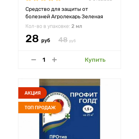
Средство для защиты от
болезней Агролекарь Зеленая
Аптека
Кол-во в упаковке:
2 мл
28
48
руб
руб
Купить
АКЦИЯ
ТОП ПРОДАЖ