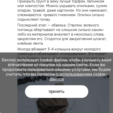
Прикрыть грунт в зиму лучше торфом, лапником
или компостом. Можно укрывать опилками, сухим
опадом, травой, даже картоном. Но они намокают,
слеживаются: чревато гниением. Опилки сильно
подкисляют почву.
Последний этап — обвязка. Стволик зеленого
питомца обертывают не слишком сильно каким-
либо из материалов внахлест в несколько слоев,
закрепляя его. Сгодится для закрепления шпагат,
клейкая лента.
Иногда вбивают 3-4 колышка вокруг молодого
саженца и обматывают «покрывалом». Это может
быть бумага, ткань. Создается зазор для воздуха,
Беккер использует cookie-файлы, чтобы улучшить ваше
нет соприкосновения с деревом. Желательно
впечатление от покупок на нашем сайте. Если вы
набросить полиэтилен на крону с 1/3 частью
продолжите пользоваться нашими услугами, мы будем
«стержня», закрепив его.
считать, что вы согласны
с использованием cookie-
файлов
принять