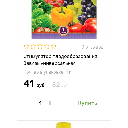
0 отзывов
Стимулятор плодообразования
Завязь универсальная
Кол-во в упаковке:
1 г
41
52
руб
руб
Купить