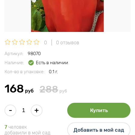
0
0 отзывов
Артикул:
98070
Наличие:
Есть в наличии
Кол-во в упаковке:
0.1 г.
168
288
руб
руб
-
+
Купить
7
человек
Добавить в мой сад
добавили в мой сад