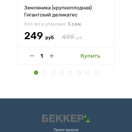
Земляника (крупноплодная)
Гигантский деликатес
Кол-во в упаковке:
5 саж
249
499
руб
руб
Купить
Прием заказов