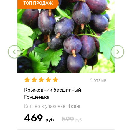
ТОП ПРОДАЖ
1 отзыв
Крыжовник бесшипный
Грушенька
Кол-во в упаковке:
1 саж
469
599
руб
руб