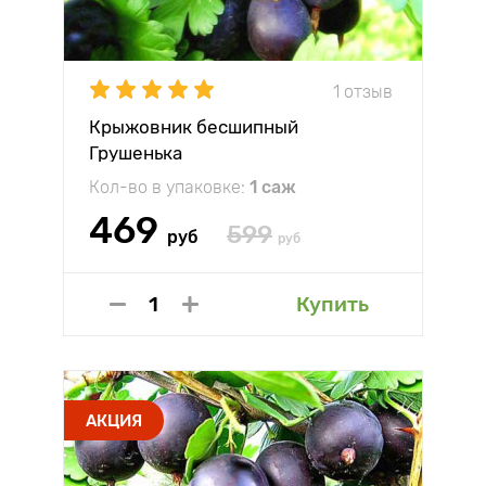
1 отзыв
Крыжовник бесшипный
Грушенька
Кол-во в упаковке:
1 саж
469
599
руб
руб
Купить
АКЦИЯ