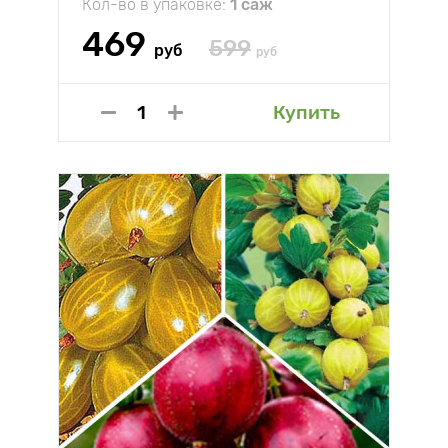
Кол-во в упаковке:
1 саж
469
599
руб
руб
Купить