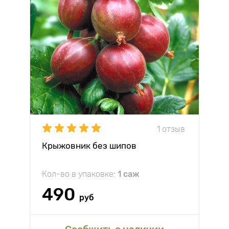
1 отзыв
Крыжовник без шипов
Кол-во в упаковке:
1 саж
490
руб