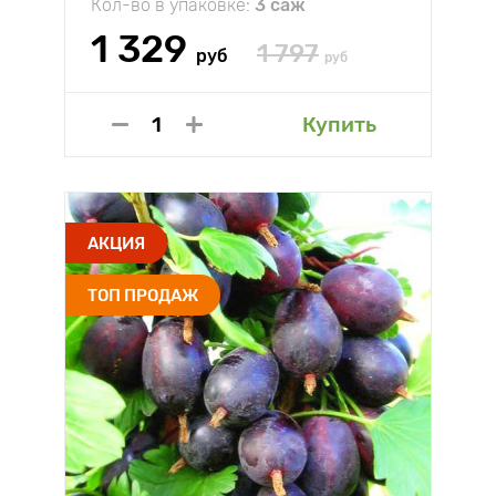
Кол-во в упаковке:
3 саж
1 329
1 797
руб
руб
Купить
АКЦИЯ
ТОП ПРОДАЖ