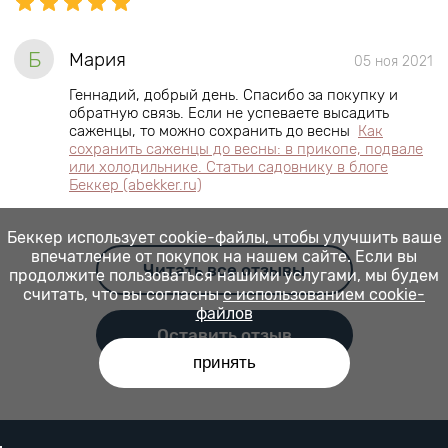
Б
Мария
05 ноя 2021
Геннадий, добрый день. Спасибо за покупку и
обратную связь. Если не успеваете высадить
саженцы, то можно сохранить до весны
Как
сохранить саженцы до весны: в прикопе, подвале
или холодильнике. Статьи садовнику в блоге
Беккер (abekker.ru)
Беккер использует cookie-файлы, чтобы улучшить ваше
впечатление от покупок на нашем сайте. Если вы
Читать все отзывы
продолжите пользоваться нашими услугами, мы будем
считать, что вы согласны
с использованием cookie-
файлов
Оставить отзыв
принять