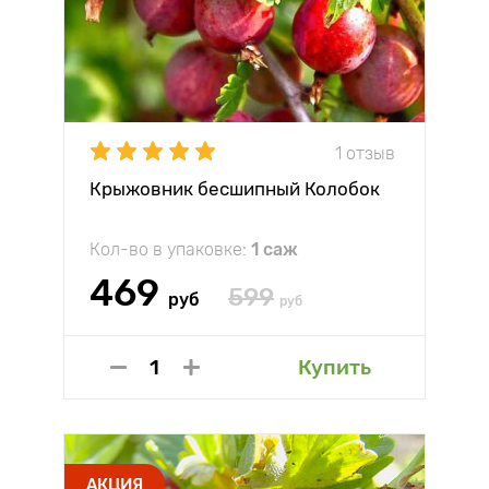
1 отзыв
Крыжовник бесшипный Колобок
Кол-во в упаковке:
1 саж
469
599
руб
руб
Купить
АКЦИЯ