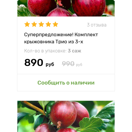
3 отзыва
Суперпредложение! Комплект
крыжовника Трио из 3-х
саженцев
Кол-во в упаковке:
3 саж
890
990
руб
руб
Сообщить о наличии