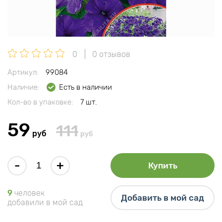
0
0 отзывов
Артикул:
99084
Наличие:
Есть в наличии
Кол-во в упаковке:
7 шт.
59
111
руб
руб
-
+
Купить
9
человек
Добавить в мой сад
добавили в мой сад