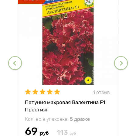
1 отзыв
Петуния махровая Валентина F1
Престиж
Кол-во в упаковке:
5 драже
69
113
руб
руб