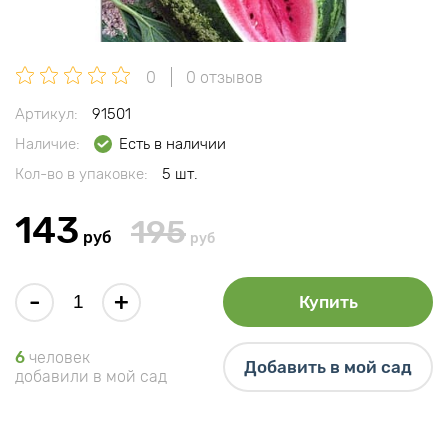
0
0 отзывов
Артикул:
91501
Наличие:
Есть в наличии
Кол-во в упаковке:
5 шт.
143
195
руб
руб
-
+
Купить
6
человек
Добавить в мой сад
добавили в мой сад