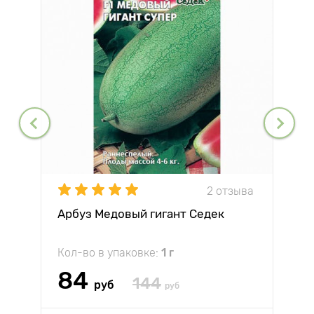
2 отзыва
Арбуз Медовый гигант Седек
Кол-во в упаковке:
1 г
84
144
руб
руб