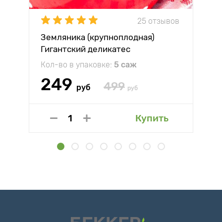
25 отзывов
Земляника (крупноплодная)
Гигантский деликатес
Кол-во в упаковке:
5 саж
249
499
руб
руб
Купить