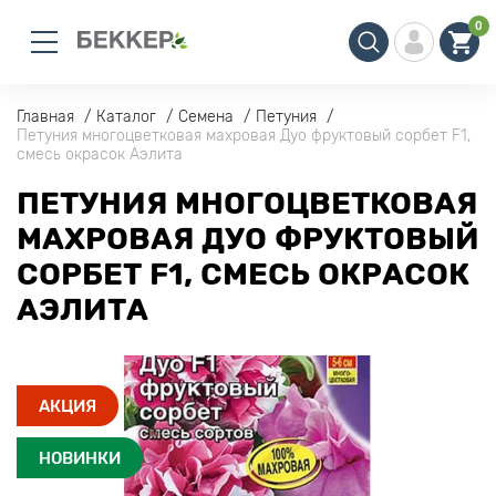
0
Главная
Каталог
Семена
Петуния
Петуния многоцветковая махровая Дуо фруктовый сорбет F1,
смесь окрасок Аэлита
ПЕТУНИЯ МНОГОЦВЕТКОВАЯ
МАХРОВАЯ ДУО ФРУКТОВЫЙ
СОРБЕТ F1, СМЕСЬ ОКРАСОК
АЭЛИТА
АКЦИЯ
НОВИНКИ