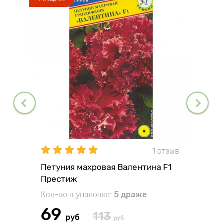
1 отзыв
Петуния махровая Валентина F1
Престиж
Кол-во в упаковке:
5 драже
69
113
руб
руб