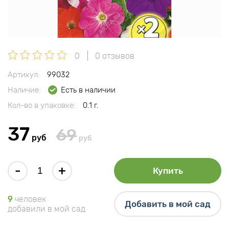
0
0 отзывов
Артикул:
99032
Наличие:
Есть в наличии
Кол-во в упаковке:
0.1 г.
37
69
руб
руб
-
+
Купить
9
человек
Добавить в мой сад
добавили в мой сад