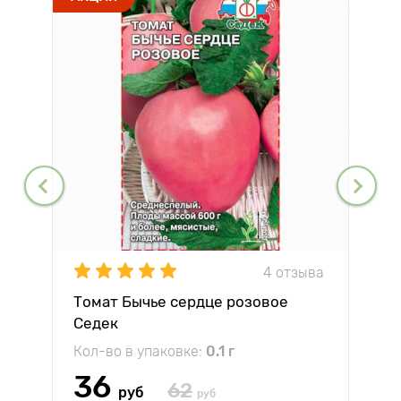
4 отзыва
Томат Бычье сердце розовое
Седек
Кол-во в упаковке:
0.1 г
36
62
руб
руб