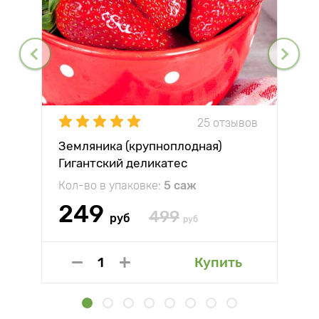
25 отзывов
Земляника (крупноплодная)
Гигантский деликатес
Кол-во в упаковке:
5 саж
249
499
руб
руб
Купить