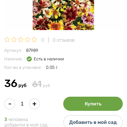
0
0 отзывов
Артикул:
87989
Наличие:
Есть в наличии
Кол-во в упаковке:
0.05 г.
36
61
руб
руб
-
+
Купить
3
человека
Добавить в мой сад
добавили в мой сад