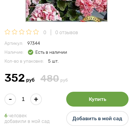
0
0 отзывов
Артикул:
97344
Наличие:
Есть в наличии
Кол-во в упаковке:
5 шт.
352
480
руб
руб
-
+
Купить
6
человек
Добавить в мой сад
добавили в мой сад