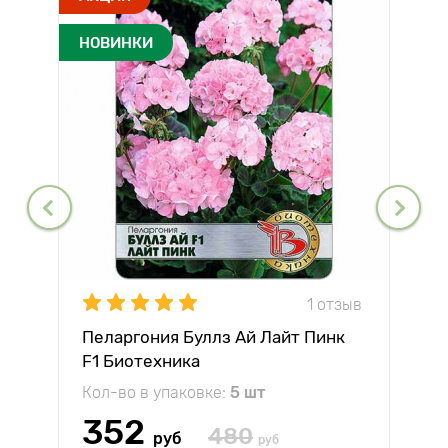
НОВИНКИ
1 отзыв
Пеларгония Буллз Ай Лайт Пинк
F1 Биотехника
Кол-во в упаковке:
5 шт
352
480
руб
руб