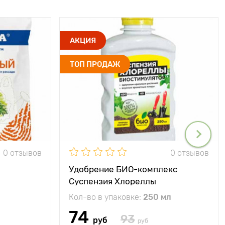
АКЦИЯ
ТОП ПРОДАЖ
0 отзывов
0 отзывов
Удобрение БИО-комплекс
Суспензия Хлореллы
Кол-во в упаковке:
250 мл
74
93
руб
руб