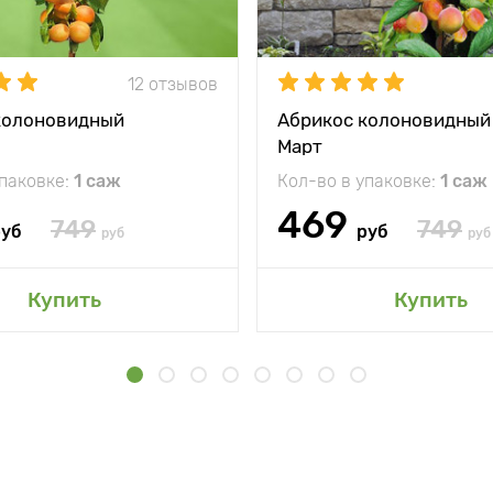
12 отзывов
колоновидный
Абрикос колоновидный
Март
упаковке:
1 саж
Кол-во в упаковке:
1 саж
469
749
749
руб
руб
руб
руб
Купить
Купить