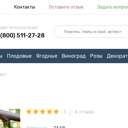
я
Контакты
Оставить отзыв
Задать вопро
дел консультации
 (800) 511-27-28
ы
Плодовые
Ягодные
Виноград
Розы
Декорат
ант
5
4 отзыва