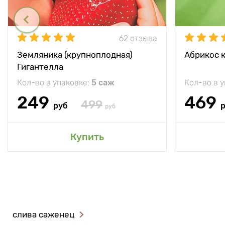
62 отзыва
Земляника (крупноплодная)
Абрикос 
Гигантелла
Кол-во в упаковке:
5 саж
Кол-во в 
249
469
499
руб
руб
Купить
слива саженец