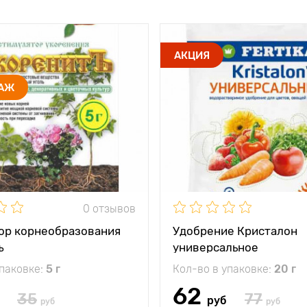
АКЦИЯ
ДАЖ
0 отзывов
ор корнеобразования
Удобрение Кристалон
ъ
универсальное
упаковке:
5 г
Кол-во в упаковке:
20 г
62
35
77
руб
руб
руб