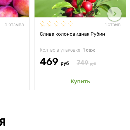
4 отзыва
1 отзыв
Слива колоновидная Рубин
Кол-во в упаковке:
1 саж
469
749
руб
руб
Купить
Я