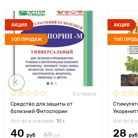
АКЦИЯ
АКЦИЯ
ТОП ПРОДАЖ
ТОП ПРО
0 отзывов
Средство для защиты от
Стимулят
болезней Фитоспорин
Укоренит
Кол-во в упаковке:
10 г
Кол-во в 
40
28
69
руб
руб
руб