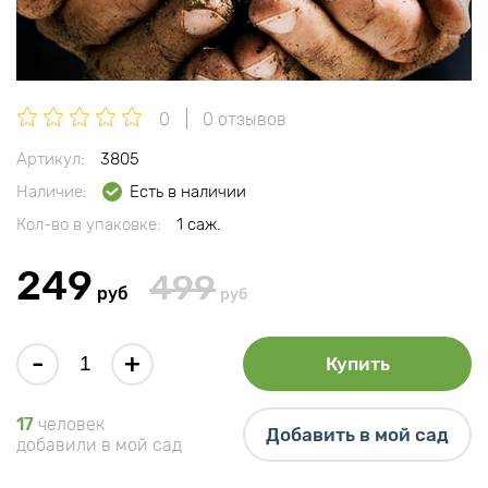
0
0 отзывов
Артикул:
3805
Наличие:
Есть в наличии
Кол-во в упаковке:
1 саж.
249
499
руб
руб
-
+
Купить
17
человек
Добавить в мой сад
добавили в мой сад