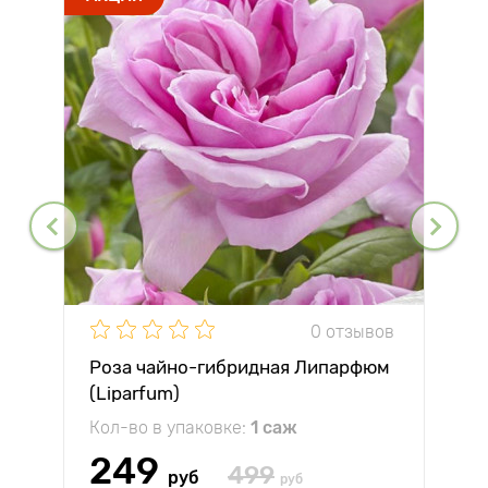
0 отзывов
Роза чайно-гибридная Липарфюм
(Liparfum)
Кол-во в упаковке:
1 саж
249
499
руб
руб