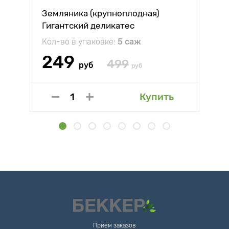
Земляника (крупноплодная)
Гигантский деликатес
Кол-во в упаковке:
5 саж
249
499
руб
руб
Купить
Прием заказов