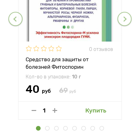
0 отзывов
Средство для защиты от
болезней Фитоспорин
Кол-во в упаковке:
10 г
40
69
руб
руб
Купить