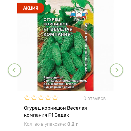
АКЦИЯ
0 отзывов
Огурец корнишон Веселая
компания F1 Седек
Кол-во в упаковке:
0.2 г