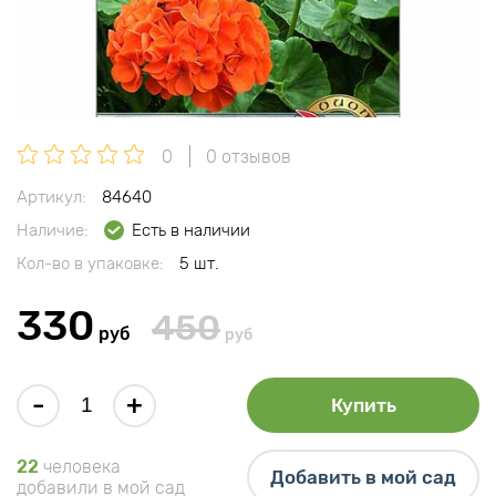
0
0 отзывов
Артикул:
84640
Наличие:
Есть в наличии
Кол-во в упаковке:
5 шт.
330
450
руб
руб
-
+
Купить
22
человека
Добавить в мой сад
добавили в мой сад