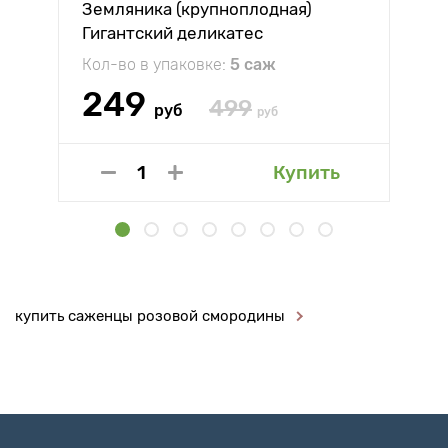
Земляника (крупноплодная)
Гигантский деликатес
Кол-во в упаковке:
5 саж
249
499
руб
руб
Купить
купить саженцы розовой смородины