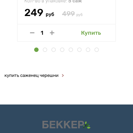
Кол-во в упаковке:
5 саж
249
499
руб
руб
Купить
купить саженец черешни