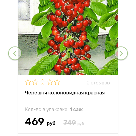
0 отзывов
Черешня колоновидная красная
Кол-во в упаковке:
1 саж
469
749
руб
руб