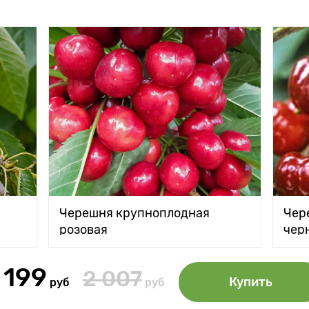
Черешня крупноплодная
Чер
розовая
чер
 199
2 007
Купить
руб
руб