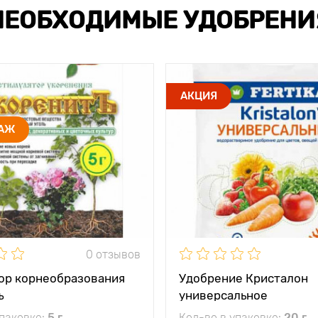
НЕОБХОДИМЫЕ УДОБРЕНИ
АКЦИЯ
ДАЖ
0 отзывов
ор корнеобразования
Удобрение Кристалон
ъ
универсальное
упаковке:
5 г
Кол-во в упаковке:
20 г