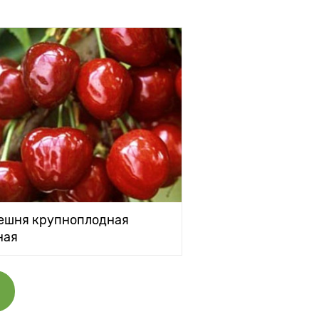
ешня крупноплодная
ная