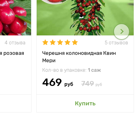
4 отзыва
5 отзывов
я розовая
Черешня колоновидная Квин
Мери
Кол-во в упаковке:
1 саж
469
749
руб
руб
Купить