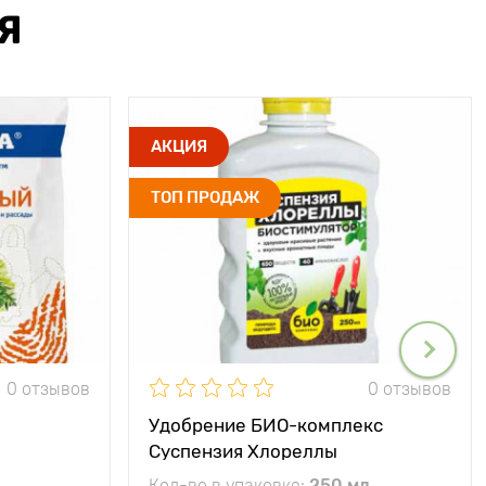
Я
АКЦИЯ
ТОП ПРОДАЖ
0 отзывов
0 отзывов
Удобрение БИО-комплекс
Суспензия Хлореллы
Кол-во в упаковке:
250 мл