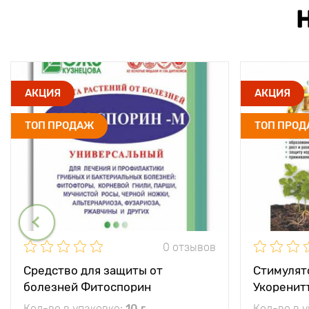
АКЦИЯ
АКЦИЯ
ТОП ПРОДАЖ
ТОП ПРО
0 отзывов
Средство для защиты от
Стимулят
болезней Фитоспорин
Укоренит
Кол-во в упаковке:
10 г
Кол-во в 