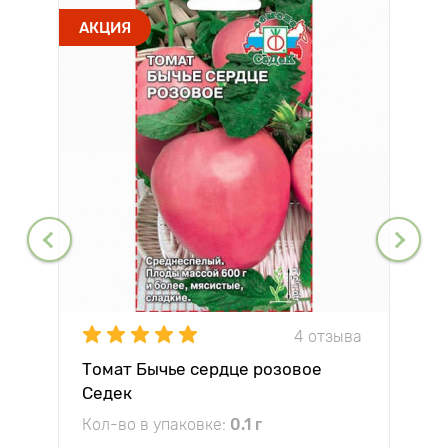
АКЦИЯ
4 отзыва
Томат Бычье сердце розовое
Седек
Кол-во в упаковке:
0.1 г