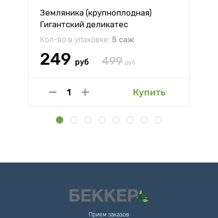
Земляника (крупноплодная)
Гигантский деликатес
Кол-во в упаковке:
5 саж
249
499
руб
руб
Купить
Прием заказов