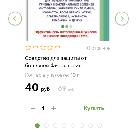
0 отзывов
Средство для защиты от
болезней Фитоспорин
Кол-во в упаковке:
10 г
40
69
руб
руб
Купить