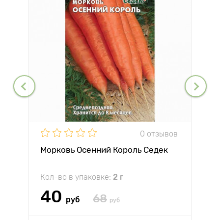
0 отзывов
Морковь Осенний Король Седек
Кол-во в упаковке:
2 г
40
68
руб
руб