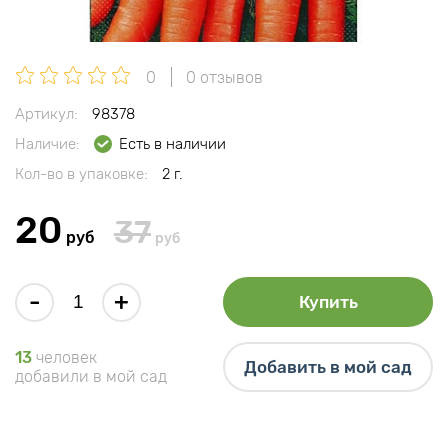
0
0 отзывов
Артикул:
98378
Наличие:
Есть в наличии
Кол-во в упаковке:
2 г.
20
37
руб
руб
-
+
Купить
13
человек
Добавить в мой сад
добавили в мой сад