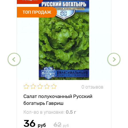
ТОП ПРОДАЖ
0 отзывов
Салат полукочанный Русский
богатырь Гавриш
Кол-во в упаковке:
0.5 г
36
62
руб
руб