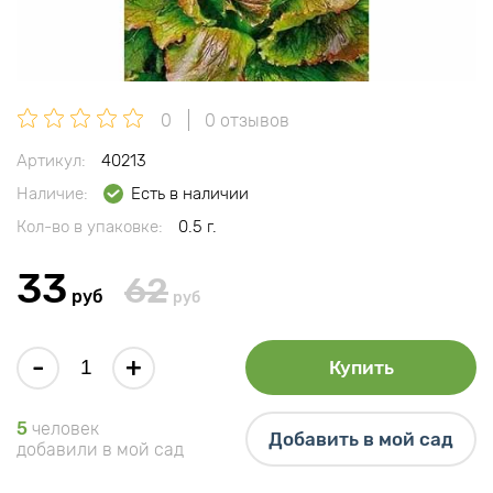
0
0 отзывов
Артикул:
40213
Наличие:
Есть в наличии
Кол-во в упаковке:
0.5 г.
33
62
руб
руб
-
+
Купить
5
человек
Добавить в мой сад
добавили в мой сад