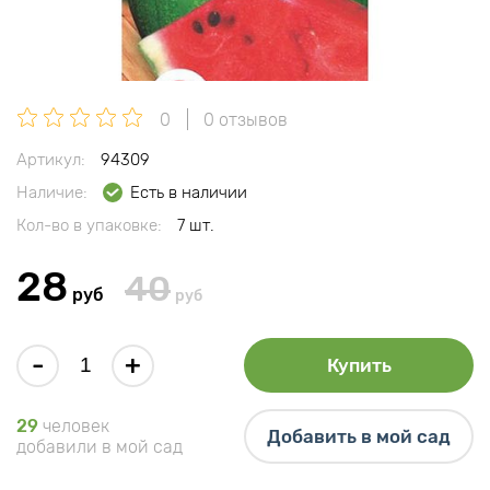
0
0 отзывов
Артикул:
94309
Наличие:
Есть в наличии
Кол-во в упаковке:
7 шт.
28
40
руб
руб
-
+
Купить
29
человек
Добавить в мой сад
добавили в мой сад