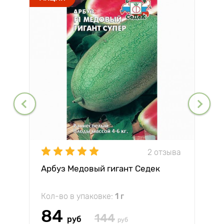
2 отзыва
Арбуз Медовый гигант Седек
Кол-во в упаковке:
1 г
84
144
руб
руб