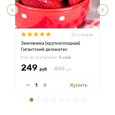
25 отзывов
Земляника (крупноплодная)
Гигантский деликатес
Кол-во в упаковке:
5 саж
249
499
руб
руб
Купить