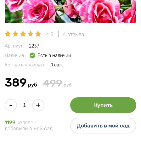
4.8
4 отзыва
Артикул:
2237
Наличие:
Есть в наличии
Кол-во в упаковке:
1 саж.
389
499
руб
руб
-
+
Купить
1199
человек
Добавить в мой сад
добавили в мой сад