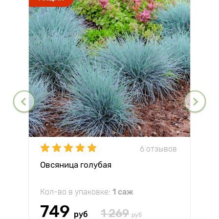
6 отзывов
Овсяница голубая
Кол-во в упаковке:
1 саж
749
1 269
руб
руб