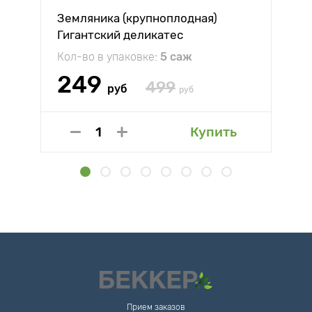
Земляника (крупноплодная)
Гигантский деликатес
Кол-во в упаковке:
5 саж
249
499
руб
руб
Купить
Прием заказов