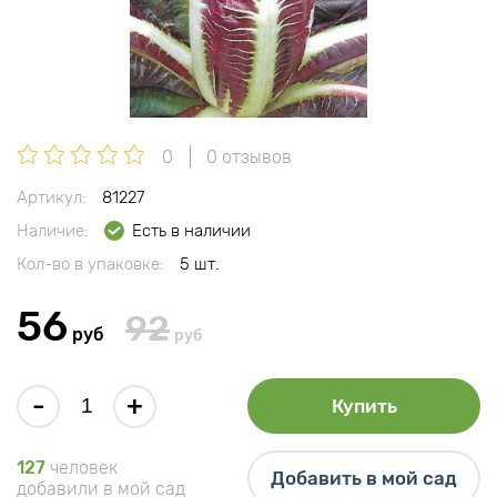
0
0 отзывов
Артикул:
81227
Наличие:
Есть в наличии
Кол-во в упаковке:
5 шт.
56
92
руб
руб
-
+
Купить
127
человек
Добавить в мой сад
добавили в мой сад