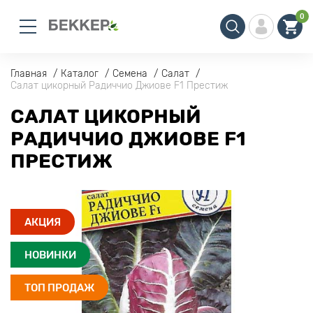
0
Главная
Каталог
Семена
Салат
Салат цикорный Радиччио Джиове F1 Престиж
САЛАТ ЦИКОРНЫЙ
РАДИЧЧИО ДЖИОВЕ F1
ПРЕСТИЖ
АКЦИЯ
НОВИНКИ
ТОП ПРОДАЖ