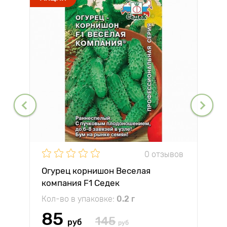
0 отзывов
Огурец корнишон Веселая
компания F1 Седек
Кол-во в упаковке:
0.2 г
85
145
руб
руб