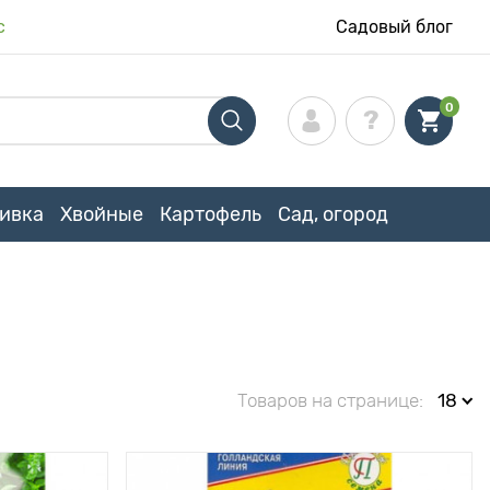
с
Садовый блог
0
ивка
Хвойные
Картофель
Сад, огород
Товаров на странице:
18