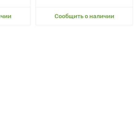
сад
Добавить в мой сад
ичии
Сообщить о наличии