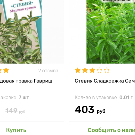
тения
30 - 40 см
Высота растения
между
1 - 3 растения на
Растояние между
1 - 3
и
вазон
растениями
жение
солнечное место
Местоположение
яркий 
и
В 300 раз слаще
сахара
Период созревания
от всх
Особенности
заменит
2 отзыва
довая травка Гавриш
Стевия Сладкоежка Сем
паковке:
7 шт
Кол-во в упаковке:
0.01 г
403
149
руб
руб
авить в мой сад
Добавить в мой 
Купить
Сообщить о нал