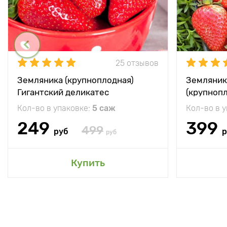
25 отзывов
Земляника (крупноплодная)
Земляник
Гигантский деликатес
(крупноп
Кол-во в упаковке:
5 саж
Кол-во в 
249
399
499
руб
р
руб
Купить