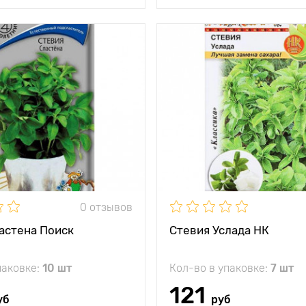
0 отзывов
астена Поиск
Стевия Услада НК
паковке:
10 шт
Кол-во в упаковке:
7 шт
121
уб
руб