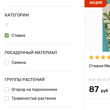
Высота рас
АКЦИЯ
Растояние 
КАТЕГОРИИ
растениям
С
Местополо
Особенност
Стевия
ПОСАДОЧНЫЙ МАТЕРИАЛ
Семена
Стевия Ме
ГРУППЫ РАСТЕНИЙ
Кол-во в у
87
Огород на подоконнике
руб
Травянистые растения
Доб