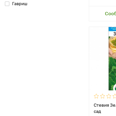
Гавриш
Доб
Соо
Высота рас
Растояние 
растениям
Местополо
Особенност
Стевия Зе
сад