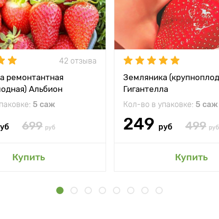
42 отзыва
а ремонтантная
Земляника (крупноплод
лодная) Альбион
Гигантелла
упаковке:
5 саж
Кол-во в упаковке:
5 саж
249
699
499
уб
руб
руб
руб
Купить
Купить