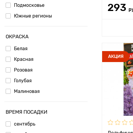
293
Подмосковье
р
Южные регионы
Доб
ОКРАСКА
Белая
Высота рас
АКЦИЯ
Красная
Растояние 
Розовая
растениям
Голубая
Местополо
Малиновая
Особенност
ВРЕМЯ ПОСАДКИ
сентябрь
Дельфиниу