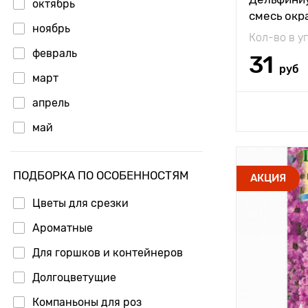
октябрь
смесь окр
ноябрь
Кол-во в у
февраль
31
руб
март
апрель
Доб
май
июнь
ПОДБОРКА ПО ОСОБЕННОСТЯМ
Высота рас
АКЦИЯ
Растояние 
Цветы для срезки
растениям
Ароматные
Местополо
Для горшков и контейнеров
Особенност
Долгоцветущие
Компаньоны для роз