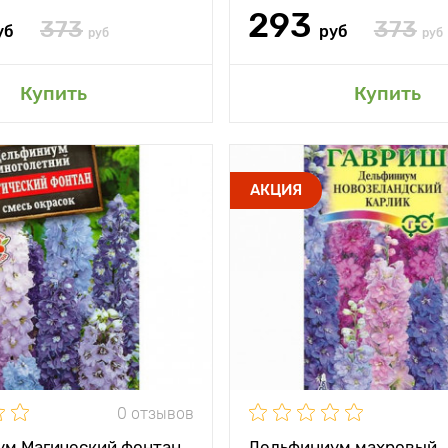
293
373
373
уб
руб
руб
руб
авить в мой сад
Добавить в мой 
Купить
Купить
тения
50 - 60 см
Высота растения
АКЦИЯ
между
35 х 40 см
Растояние между
и
растениями
жение
солнце, полутень
Местоположение
солнц
и
Уникальная
Особенности
Са
низкорослая смесь
0 отзывов
м Магический фонтан,
Дельфиниум махровый