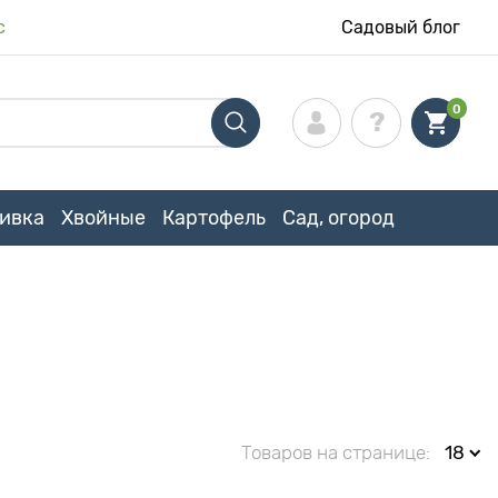
с
Садовый блог
0
ивка
Хвойные
Картофель
Сад, огород
Товаров на странице:
18