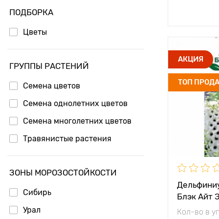
Доб
ПОДБОРКА
Цветы
Высота рас
АКЦИЯ
ГРУППЫ РАСТЕНИЙ
Растояние 
ТОП ПРОД
растениям
Семена цветов
Семена однолетних цветов
Местополо
Семена многолетних цветов
Особенност
Травянистые растения
ЗОНЫ МОРОЗОСТОЙКОСТИ
Дельфини
Сибирь
Блэк Айт 
Урал
Кол-во в у