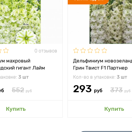
жение
солнце, полутень
Местоположение
солнц
и
Исключительные
Особенности
декоративные
качества,
зимостойкость,
долговечность и
неприхотливость
0 отзывов
ум махровый
Дельфиниум новозелан
дский гигант Лайм
Грин Твист F1 Партнер
паковке:
3 шт
Кол-во в упаковке:
3 шт
293
552
373
уб
руб
руб
руб
авить в мой сад
Добавить в мой 
Купить
Купить