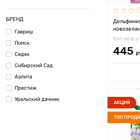
БРЕНД
Дельфини
новозелан
Гавриш
Гавриш
Кол-во в у
Поиск
445
р
Седек
Сибирский Сад
Доб
Аэлита
Престиж
Уральский дачник
Высота рас
АКЦИЯ
Партнер
Растояние 
ТОП ПРОД
растениям
Местополо