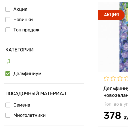
Акция
Высота рас
АКЦИЯ
Новинки
Растояние 
растениям
Топ продаж
Местополо
КАТЕГОРИИ
Особенност
Д
Дельфиниум
Дельфини
ПОСАДОЧНЫЙ МАТЕРИАЛ
новозелан
Гавриш
Кол-во в у
Семена
378
Многолетники
р