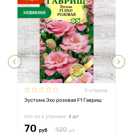
НОВИНКИ
0 отзывов
Эустома Эхо розовая F1 Гавриш
Кол-во в упаковке:
4 шт
70
120
руб
руб