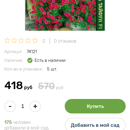
0
0 отзывов
Артикул:
74121
Наличие:
Есть в наличии
Кол-во в упаковке:
5 шт.
418
570
руб
руб
-
+
Купить
175
человек
Добавить в мой сад
добавили в мой сад