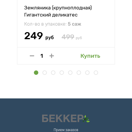
Земляника (крупноплодная)
Гигантский деликатес
Кол-во в упаковке:
5 саж
249
499
руб
руб
Купить
Прием заказов