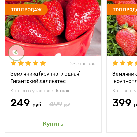
ТОП ПРОДАЖ
ТОП ПРО
25 отзывов
Земляника (крупноплодная)
Земляник
Гигантский деликатес
(крупноп
Кол-во в упаковке:
5 саж
Кол-во в 
249
399
499
руб
р
руб
Купить