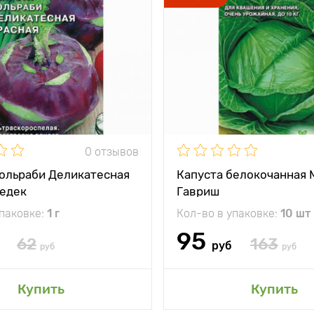
0 отзывов
кольраби Деликатесная
Капуста белокочанная 
Седек
Гавриш
упаковке:
1 г
Кол-во в упаковке:
10 шт
95
62
163
руб
руб
руб
Купить
Купить