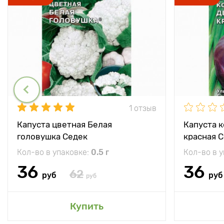
1 отзыв
Капуста цветная Белая
Капуста 
головушка Седек
красная 
Кол-во в упаковке:
0.5 г
Кол-во в 
36
36
62
руб
руб
руб
Купить