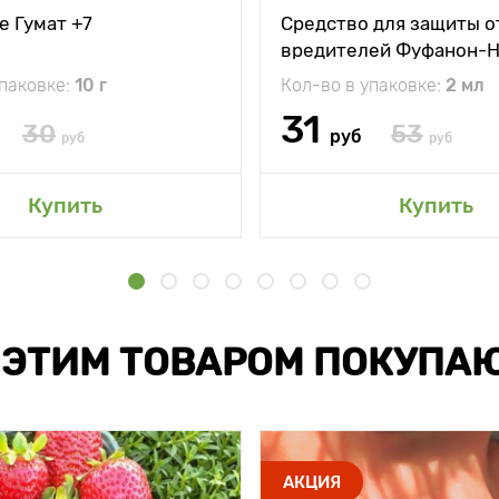
е Гумат +7
Средство для защиты о
вредителей Фуфанон-
упаковке:
10 г
Кол-во в упаковке:
2 мл
31
30
53
руб
руб
руб
Купить
Купить
 ЭТИМ ТОВАРОМ ПОКУПА
АКЦИЯ