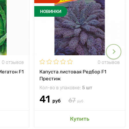
НОВИНКИ
0 отзывов
0 отзывов
Мегатон F1
Капуста листовая Редбор F1
Престиж
Кол-во в упаковке:
5 шт
41
67
руб
руб
Купить