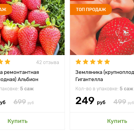
ДАЖ
ТОП ПРОДАЖ
42 отзыва
а ремонтантная
Земляника (крупноплод
лодная) Альбион
Гигантелла
упаковке:
5 саж
Кол-во в упаковке:
5 саж
249
699
499
уб
руб
руб
руб
Купить
Купить