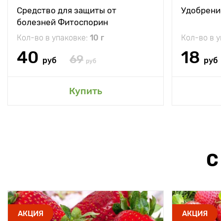
Средство для защиты от
Удобрени
болезней Фитоспорин
Кол-во в упаковке:
10 г
Кол-во в 
40
18
69
руб
руб
руб
Купить
С
АКЦИЯ
АКЦИЯ