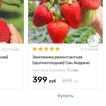
62 отзыва
9 отзывов
ная)
Земляника ремонтантная
(крупноплодная) Сан Андреас
Кол-во в упаковке:
5 саж
399
699
руб
руб
Купить