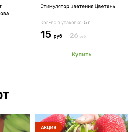
т
Стимулятор цветения Цветень
Нова
Кол-во в упаковке:
5 г
15
26
руб
руб
Купить
ЮТ
АКЦИЯ