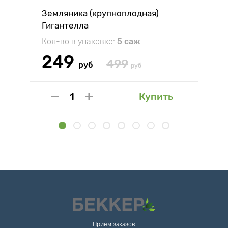
Земляника (крупноплодная)
Гигантелла
Кол-во в упаковке:
5 саж
249
499
руб
руб
Купить
Прием заказов