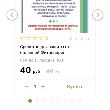
0 отзывов
Средство для защиты от
болезней Фитоспорин
Кол-во в упаковке:
10 г
40
69
руб
руб
Купить