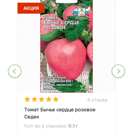
АКЦИЯ
4 отзыва
Томат Бычье сердце розовое
Седек
Кол-во в упаковке:
0.1 г