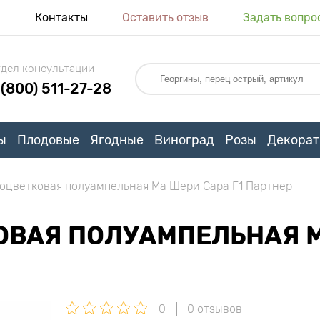
я
Контакты
Оставить отзыв
Задать вопро
дел консультации
 (800) 511-27-28
ы
Плодовые
Ягодные
Виноград
Розы
Декорат
оцветковая полуампельная Ма Шери Сара F1 Партнер
ВАЯ ПОЛУАМПЕЛЬНАЯ М
0
0 отзывов