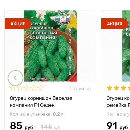
АКЦИЯ
АКЦИЯ
0 отзывов
Огурец корнишон Веселая
Огурец к
компания F1 Седек
семейка F
Кол-во в упаковке:
0.2 г
Кол-во в 
85
91
145
руб
руб
руб