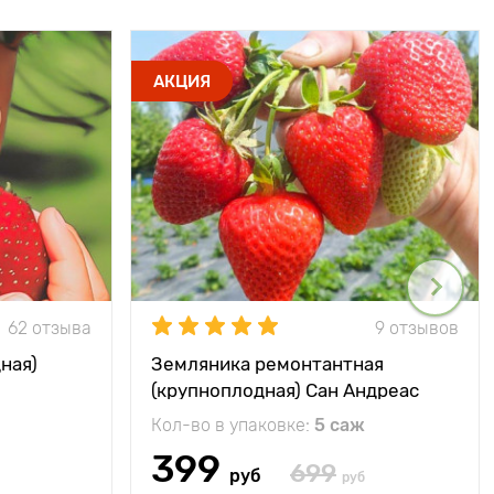
АКЦИЯ
62 отзыва
9 отзывов
ная)
Земляника ремонтантная
(крупноплодная) Сан Андреас
Кол-во в упаковке:
5 саж
399
699
руб
руб