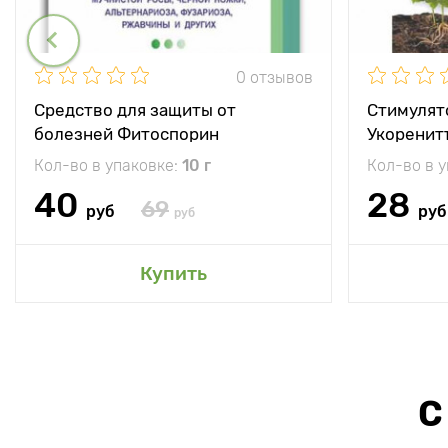
0 отзывов
Средство для защиты от
Стимулят
болезней Фитоспорин
Укоренит
Кол-во в упаковке:
10 г
Кол-во в 
40
28
69
руб
руб
руб
Купить
С