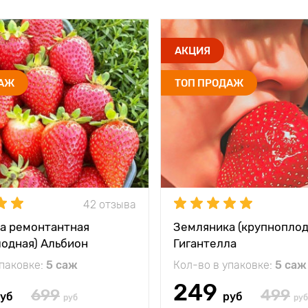
АКЦИЯ
ДАЖ
ТОП ПРОДАЖ
42 отзыва
а ремонтантная
Земляника (крупноплод
лодная) Альбион
Гигантелла
упаковке:
5 саж
Кол-во в упаковке:
5 саж
249
699
499
уб
руб
руб
руб