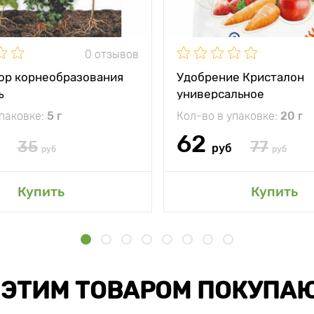
0 отзывов
ор корнеобразования
Удобрение Кристалон
ъ
универсальное
упаковке:
5 г
Кол-во в упаковке:
20 г
62
35
77
руб
руб
руб
Купить
Купить
 ЭТИМ ТОВАРОМ ПОКУПА