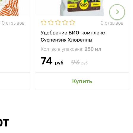
0 отзывов
0 отзывов
Удобрение БИО-комплекс
Суспензия Хлореллы
Кол-во в упаковке:
250 мл
74
93
руб
руб
Купить
ЮТ