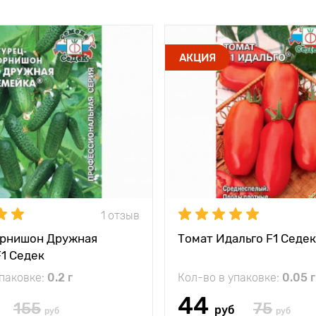
АКЦИЯ
1 отзыв
орнишон Дружная
Томат Идальго F1 Седек
1 Седек
упаковке:
0.2 г
Кол-во в упаковке:
0.05 г
44
155
75
руб
руб
руб