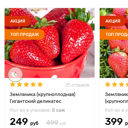
АКЦИЯ
АКЦИЯ
ТОП ПРОДАЖ
ТОП ПРО
25 отзывов
Земляника (крупноплодная)
Земляник
Гигантский деликатес
(крупноп
Кол-во в упаковке:
5 саж
Кол-во в 
249
399
499
руб
р
руб