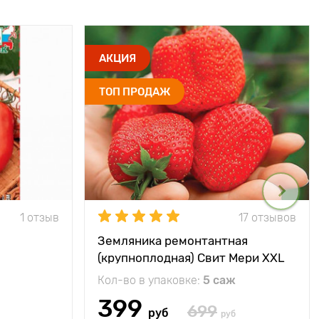
АКЦИЯ
ТОП ПРОДАЖ
1 отзыв
17 отзывов
Земляника ремонтантная
(крупноплодная) Свит Мери XXL
Кол-во в упаковке:
5 саж
399
699
руб
руб