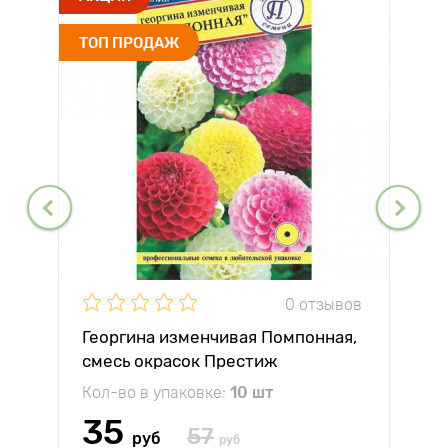
ТОП ПРОДАЖ
0 отзывов
Георгина изменчивая Помпонная,
смесь окрасок Престиж
Кол-во в упаковке:
10 шт
35
57
руб
руб