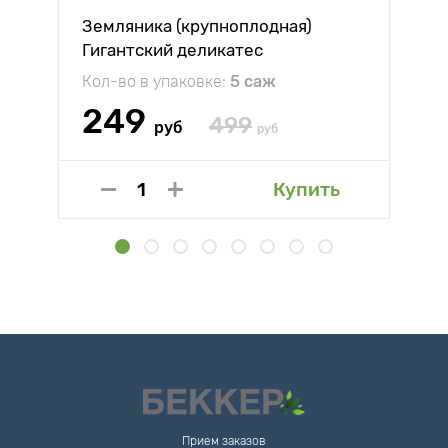
Земляника (крупноплодная)
Гигантский деликатес
Кол-во в упаковке:
5 саж
249
499
руб
руб
Купить
Прием заказов