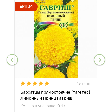
АКЦИЯ
1 отзыв
Бархатцы прямостоячие (тагетес)
Лимонный Принц Гавриш
Кол-во в упаковке:
0.1 г