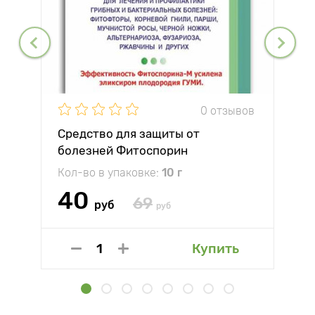
0 отзывов
Средство для защиты от
болезней Фитоспорин
Кол-во в упаковке:
10 г
40
69
руб
руб
Купить