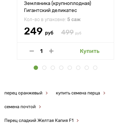
Земляника (крупноплодная)
Гигантский деликатес
Кол-во в упаковке:
5 саж
249
499
руб
руб
Купить
перец оранжевый
купить семена перца
семена почтой
Перец сладкий Желтая Капия F1