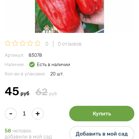
0
0 отзывов
Артикул:
83078
Наличие:
Есть в наличии
Кол-во в упаковке:
20 шт.
45
62
руб
руб
-
+
Купить
58
человек
Добавить в мой сад
добавили в мой сад