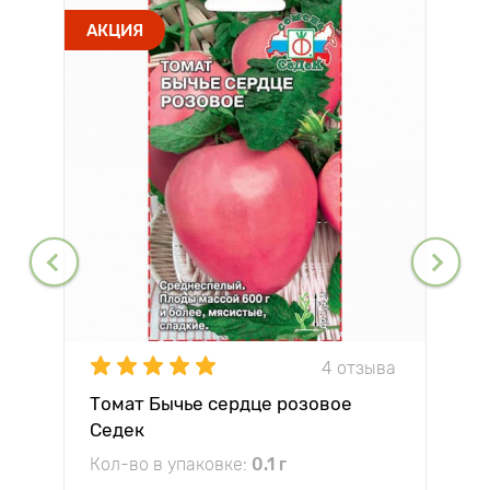
АКЦИЯ
4 отзыва
Томат Бычье сердце розовое
Седек
Кол-во в упаковке:
0.1 г