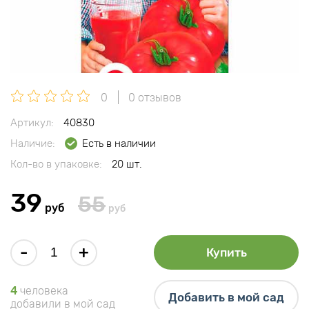
0
0 отзывов
Артикул:
40830
Наличие:
Есть в наличии
Кол-во в упаковке:
20 шт.
39
55
руб
руб
-
+
Купить
4
человека
Добавить в мой сад
добавили в мой сад