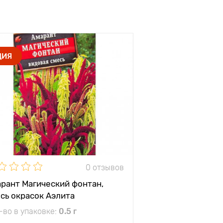
ЦИЯ
0 отзывов
рант Магический фонтан,
сь окрасок Аэлита
-во в упаковке:
0.5 г