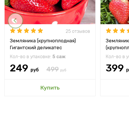
25 отзывов
Земляника (крупноплодная)
Земляник
Гигантский деликатес
(крупноп
Кол-во в упаковке:
5 саж
Кол-во в 
249
399
499
руб
р
руб
Купить