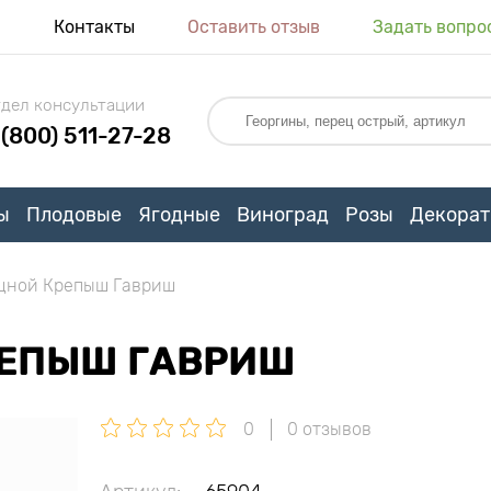
я
Контакты
Оставить отзыв
Задать вопро
дел консультации
 (800) 511-27-28
ы
Плодовые
Ягодные
Виноград
Розы
Декорат
щной Крепыш Гавриш
РЕПЫШ ГАВРИШ
0
0 отзывов