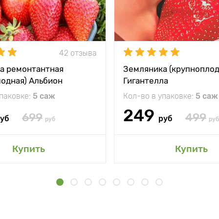
42 отзыва
а ремонтантная
Земляника (крупноплод
лодная) Альбион
Гигантелла
упаковке:
5 саж
Кол-во в упаковке:
5 саж
249
699
499
уб
руб
руб
руб
Купить
Купить