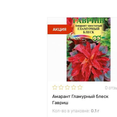
АКЦИЯ
0 отз
Амарант Гламурный блеск
Гавриш
Кол-во в упаковке:
0.1 г