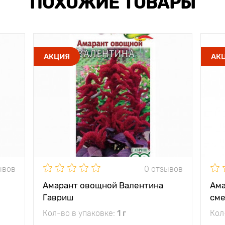
ПОХОЖИЕ ТОВАРЫ
АКЦИЯ
АК
ывов
0 отзывов
Амарант овощной Валентина
Ама
Гавриш
сме
Кол-во в упаковке:
1 г
Кол