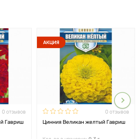
АКЦИЯ
0 отзывов
0 отзывов
ый Гавриш
Цинния Великан желтый Гавриш