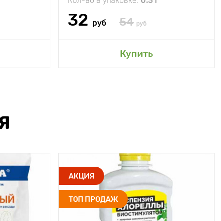
Кол-во в упаковке:
0.3 г
32
54
руб
руб
Купить
Я
АКЦИЯ
ТОП ПРОДАЖ