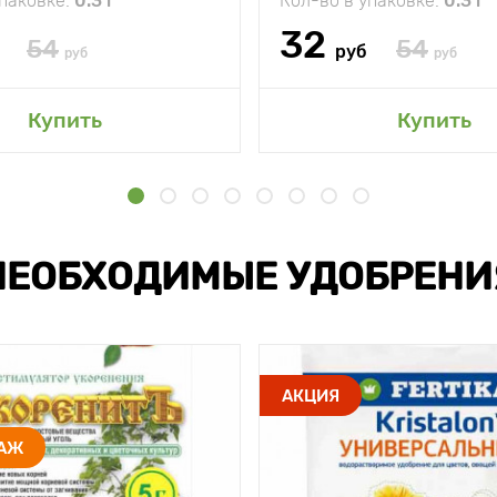
упаковке:
0.3 г
Кол-во в упаковке:
0.3 г
32
54
54
руб
руб
руб
Купить
Купить
НЕОБХОДИМЫЕ УДОБРЕНИ
АКЦИЯ
ДАЖ