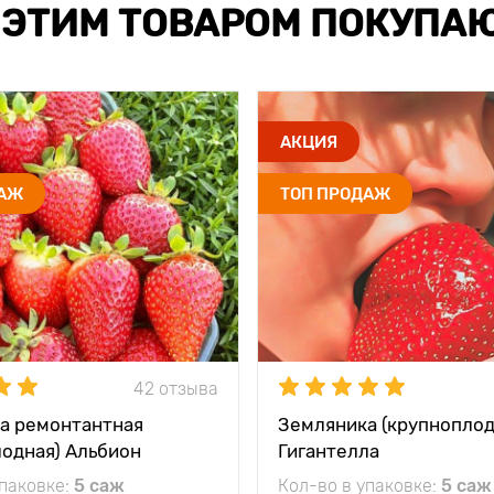
 ЭТИМ ТОВАРОМ ПОКУПА
АКЦИЯ
ДАЖ
ТОП ПРОДАЖ
42 отзыва
а ремонтантная
Земляника (крупноплод
лодная) Альбион
Гигантелла
упаковке:
5 саж
Кол-во в упаковке:
5 саж