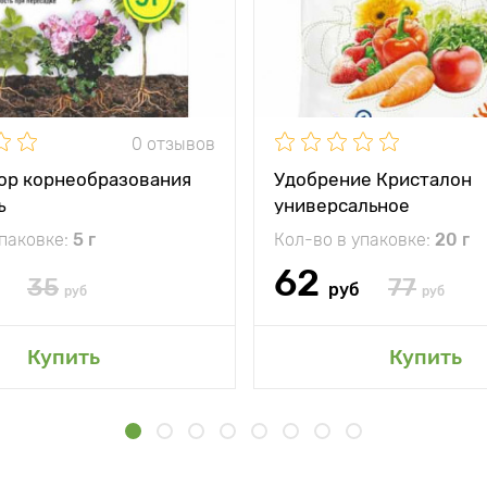
0 отзывов
ор корнеобразования
Удобрение Кристалон
ъ
универсальное
упаковке:
5 г
Кол-во в упаковке:
20 г
62
35
77
руб
руб
руб
Купить
Купить