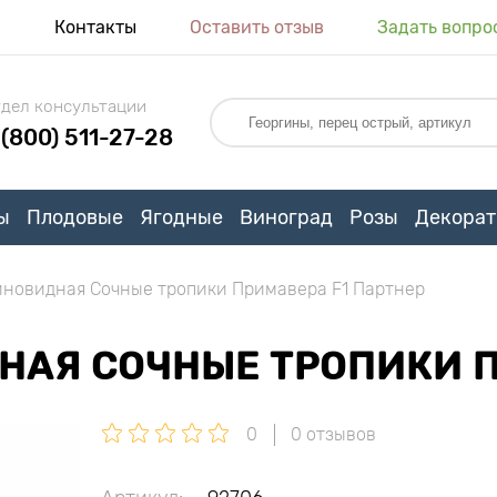
я
Контакты
Оставить отзыв
Задать вопро
дел консультации
 (800) 511-27-28
ы
Плодовые
Ягодные
Виноград
Розы
Декорат
иновидная Сочные тропики Примавера F1 Партнер
НАЯ СОЧНЫЕ ТРОПИКИ П
0
0 отзывов