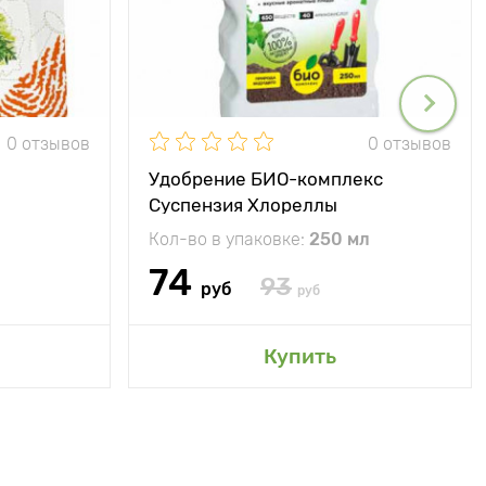
0 отзывов
0 отзывов
Удобрение БИО-комплекс
Суспензия Хлореллы
Кол-во в упаковке:
250 мл
74
93
руб
руб
Купить