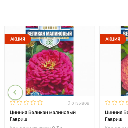
АКЦИЯ
АКЦИЯ
0 отзывов
Цинния Великан малиновый
Цинния В
Гавриш
Гавриш