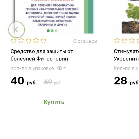
0 отзывов
Средство для защиты от
Стимулят
болезней Фитоспорин
Укоренит
Кол-во в упаковке:
10 г
Кол-во в 
40
28
69
руб
руб
руб
Купить