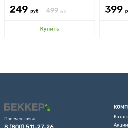
249
399
499
руб
р
руб
Купить
КОМП
Катал
Прием заказов
Акции
8 (800) 511-27-26