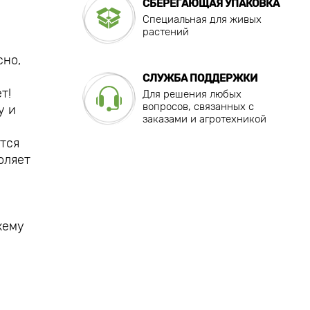
СБЕРЕГАЮЩАЯ УПАКОВКА
Специальная для живых
растений
сно,
СЛУЖБА ПОДДЕРЖКИ
т!
Для решения любых
вопросов, связанных с
у и
заказами и агротехникой
тся
оляет
хему