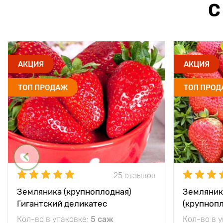
С
АКЦИЯ
АКЦИЯ
ТОП ПРОДАЖ
ТОП ПРО
25 отзывов
Земляника (крупноплодная)
Земляник
Гигантский деликатес
(крупноп
Кол-во в упаковке:
5 саж
Кол-во в 