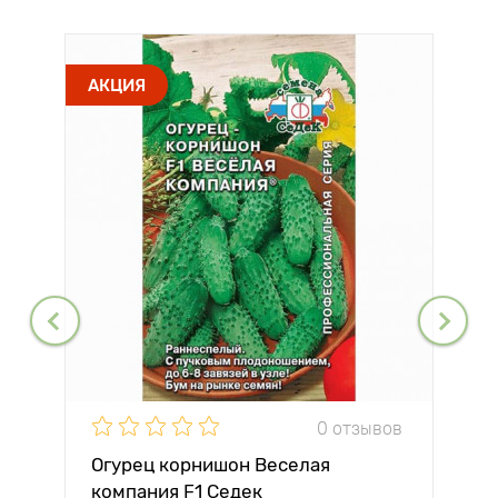
АКЦИЯ
0 отзывов
Огурец корнишон Веселая
компания F1 Седек