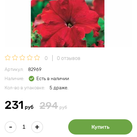
0
0 отзывов
Артикул:
82969
Наличие:
Есть в наличии
Кол-во в упаковке:
5 драже.
231
294
руб
руб
-
+
Купить