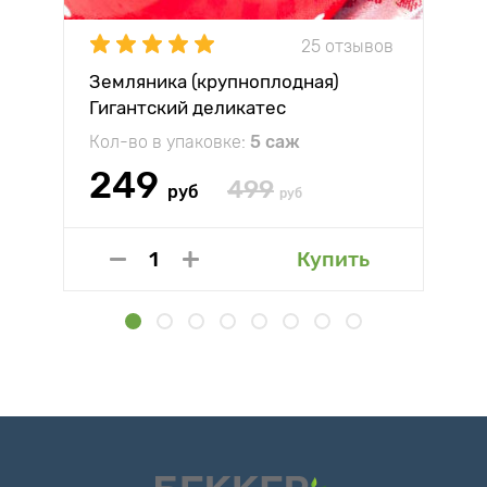
25 отзывов
Земляника (крупноплодная)
Гигантский деликатес
Кол-во в упаковке:
5 саж
249
499
руб
руб
Купить