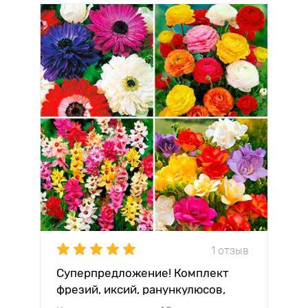
1 отзыв
Суперпредложение! Комплект
фрезий, иксий, ранункулюсов,
анемон из 40-ка луковиц