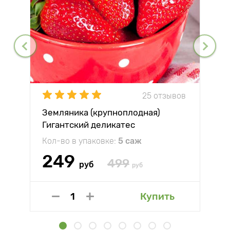
25 отзывов
Земляника (крупноплодная)
Гигантский деликатес
Кол-во в упаковке:
5 саж
249
499
руб
руб
Купить