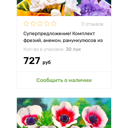
0 отзывов
Суперпредложение! Комплект
фрезий, анемон, ранункулюсов из
30-ти луковиц
Кол-во в упаковке:
30 лук
727
руб
Сообщить о наличии