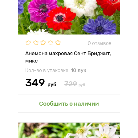
0 отзывов
Анемона махровая Сент Бриджит,
микс
Кол-во в упаковке:
10 лук
349
729
руб
руб
Сообщить о наличии