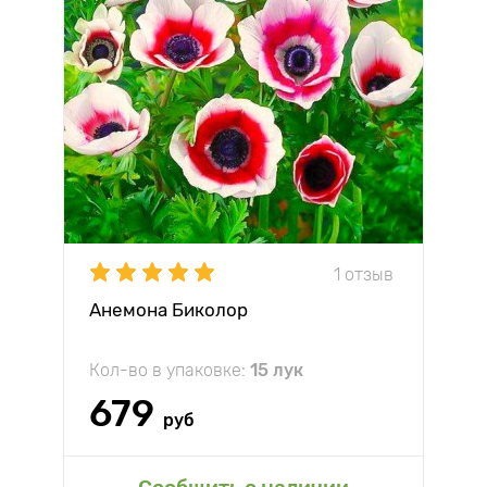
1 отзыв
Анемона Биколор
Кол-во в упаковке:
15 лук
679
руб