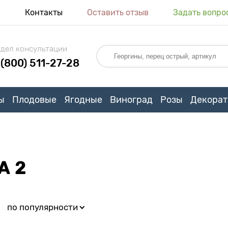
я
Контакты
Оставить отзыв
Задать вопро
дел консультации
 (800) 511-27-28
ы
Плодовые
Ягодные
Виноград
Розы
Декорат
А 2
:
по популярности