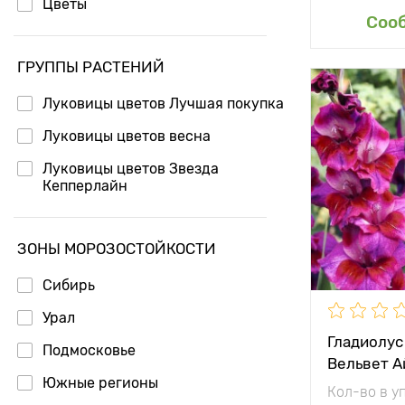
Цветы
Доб
Соо
ГРУППЫ РАСТЕНИЙ
Луковицы цветов Лучшая покупка
Высота рас
Луковицы цветов весна
Растояние 
растениям
Луковицы цветов Звезда
Кепперлайн
Местополо
Морозостой
ЗОНЫ МОРОЗОСТОЙКОСТИ
Глубина по
Сибирь
Особенност
Урал
Гладиолус
Подмосковье
Вельвет А
Южные регионы
Кол-во в у