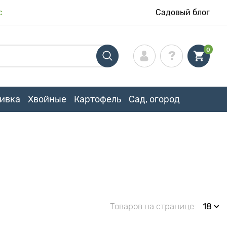
с
Садовый блог
0
ивка
Хвойные
Картофель
Сад, огород
Товаров на странице:
18