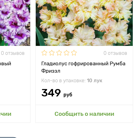
солнце
Местоположение
солнце
рафичный и
Особенности
Обязательно
вангардный
следует приобрести
0 отзывов
0 отзывов
овый
Гладиолус гофрированный Румба
Фриззл
Кол-во в упаковке:
10 лук
349
руб
сад
Добавить в мой сад
ичии
Сообщить о наличии