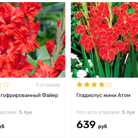
тения
90 - 120 см
Высота растения
между
10 - 15 см
Растояние между
и
растениями
жение
солнечное место
Местоположение
солн
кость
минус 12°C
Морозостойкость
и
Цветочное жабо
Глубина посадки
Особенности
С
0 отзывов
тор
 гофрированный Файер
Гладиолус мини Атом
паковке:
5 лук
Кол-во в упаковке:
5 лук
639
уб
руб