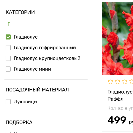
КАТЕГОРИИ
Высота рас
Г
Растояние 
растениям
Гладиолус
Местополо
Гладиолус гофрированный
Морозостой
Гладиолус крупноцветковый
Особенност
Гладиолус мини
ПОСАДОЧНЫЙ МАТЕРИАЛ
Гладиолус
Раффл
Луковицы
Кол-во в у
499
р
ПОДБОРКА