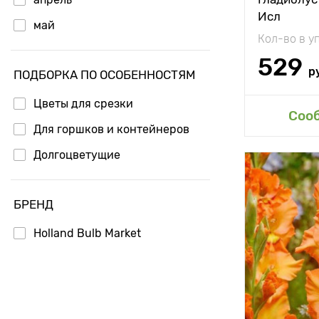
Исл
май
Кол-во в у
529
р
ПОДБОРКА ПО ОСОБЕННОСТЯМ
Цветы для срезки
Доб
Соо
Для горшков и контейнеров
Долгоцветущие
Высота рас
БРЕНД
Растояние 
растениям
Holland Bulb Market
Местополо
Морозостой
Глубина по