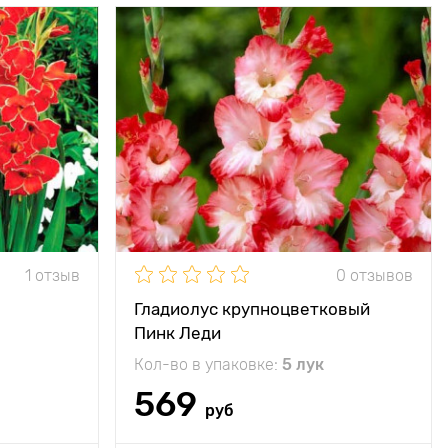
50 - 70 см
Высота растения
100 - 110 см
10 - 15 см
Растояние между
10 - 15 см
растениями
ечное место
Местоположение
солнечное место
минус 12°C
Морозостойкость
минус 12°C
7 - 10 см
Глубина посадки
7 - 10 см
трастный и
Особенности
Изумительная
1 отзыв
0 отзывов
жественный
срезка
Гладиолус крупноцветковый
Пинк Леди
Кол-во в упаковке:
5 лук
569
руб