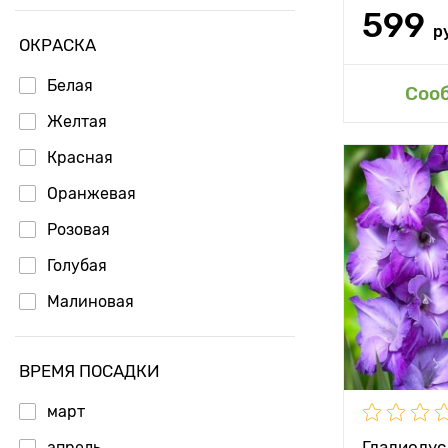
599
р
ОКРАСКА
Белая
Доб
Соо
Желтая
Красная
Высота рас
Оранжевая
Растояние 
Розовая
растениям
Голубая
Местополо
Малиновая
Морозостой
Глубина по
ВРЕМЯ ПОСАДКИ
Особенност
март
Гладиолус
апрель