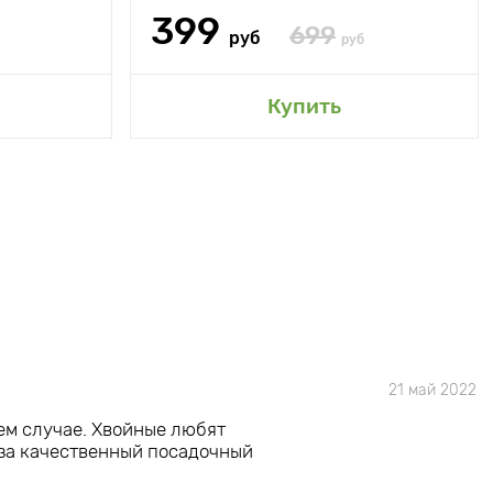
399
699
руб
руб
Купить
21 май 2022
ем случае. Хвойные любят
о за качественный посадочный