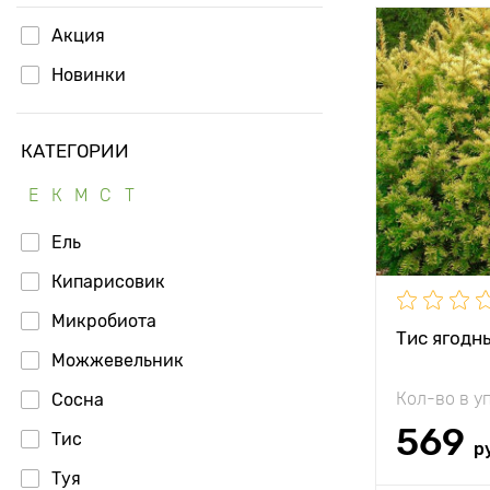
Акция
Высота рас
Новинки
Растояние 
растениям
КАТЕГОРИИ
Местополо
Е
К
М
С
Т
Морозостой
Ель
Особенност
Кипарисовик
Микробиота
Тис ягодн
Можжевельник
Кол-во в у
Сосна
569
Тис
р
Туя