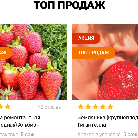
ТОП ПРОДАЖ
АКЦИЯ
ДАЖ
ТОП ПРОДАЖ
42 отзыва
а ремонтантная
Земляника (крупноплод
лодная) Альбион
Гигантелла
упаковке:
5 саж
Кол-во в упаковке:
5 саж