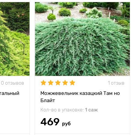
15 - 20 см
Высота растения
до 50 см
1,5 - 2 м
Растояние между
1,5 - 2 м
растениями
е, полутень
Местоположение
солнце, полутень
высокая
Морозостойкость
высокая
золотистые
Особенности
Дополнение в
кончики!
ландшафте!
0 отзывов
1 отзыв
тальный
Можжевельник казацкий Там но
Блайт
Кол-во в упаковке:
1 саж
469
руб