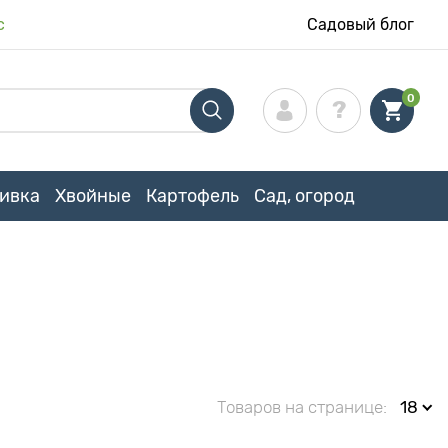
с
Садовый блог
0
ивка
Хвойные
Картофель
Сад, огород
Товаров на странице:
18