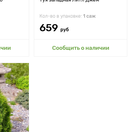
Кол-во в упаковке:
1 саж
659
руб
сад
Добавить в мой сад
ичии
Сообщить о наличии