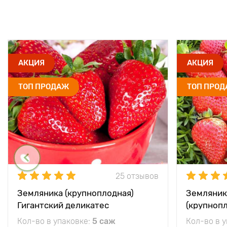
АКЦИЯ
АКЦИЯ
ТОП ПРОДАЖ
ТОП ПРО
25 отзывов
Земляника (крупноплодная)
Земляник
Гигантский деликатес
(крупноп
Кол-во в упаковке:
5 саж
Кол-во в 