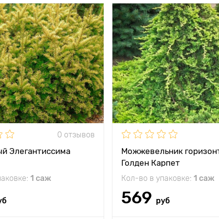
тения
до 1 м
Высота растения
между
2 - 3 м
Растояние между
и
растениями
жение
солнце, полутень
Местоположение
солнц
кость
высокая
Морозостойкость
и
Желтый шар!
Особенности
Ярко-
0 отзывов
ый Элегантиссима
Можжевельник горизон
Голден Карпет
паковке:
1 саж
Кол-во в упаковке:
1 саж
569
уб
руб