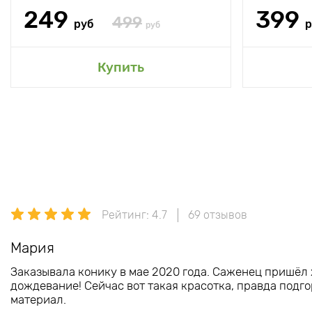
249
399
499
руб
р
руб
Купить
Рейтинг: 4.7
69 отзывов
Мария
Заказывала конику в мае 2020 года. Саженец пришёл 
дождевание! Сейчас вот такая красотка, правда подго
материал.