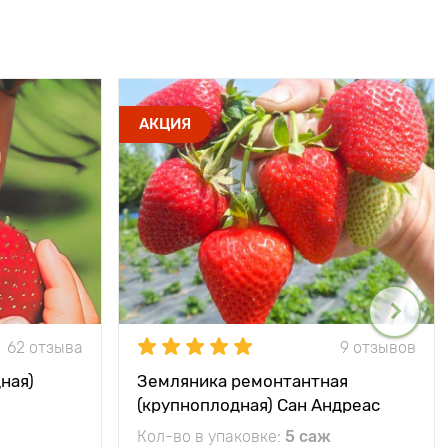
АКЦИЯ
62 отзыва
9 отзывов
ная)
Земляника ремонтантная
(крупноплодная) Сан Андреас
Кол-во в упаковке:
5 саж