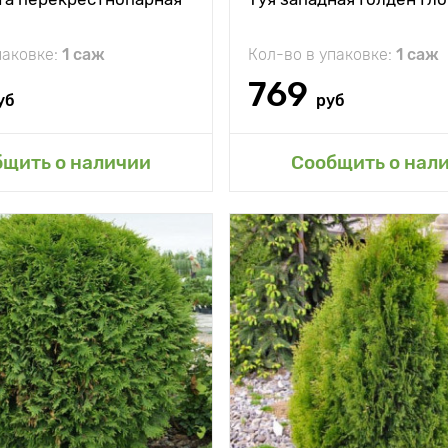
паковке:
1 саж
Кол-во в упаковке:
1 саж
769
уб
руб
авить в мой сад
Добавить в мой 
бщить о наличии
Сообщить о нал