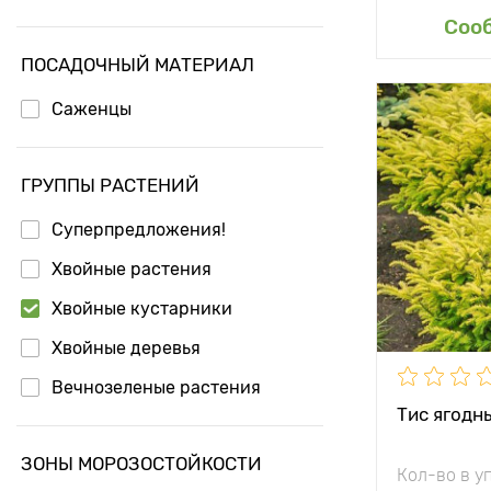
Доб
Соо
ПОСАДОЧНЫЙ МАТЕРИАЛ
Саженцы
Высота рас
Растояние 
ГРУППЫ РАСТЕНИЙ
растениям
Суперпредложения!
Местополо
Хвойные растения
Морозостой
Хвойные кустарники
Особенност
Хвойные деревья
Вечнозеленые растения
Тис ягодн
ЗОНЫ МОРОЗОСТОЙКОСТИ
Кол-во в у