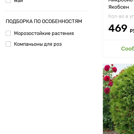
май
Якобсен
июнь
Кол-во в у
ПОДБОРКА ПО ОСОБЕННОСТЯМ
июль
469
р
Морозостойкие растения
Компаньоны для роз
Доб
Соо