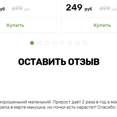
249
699
499
уб
руб
руб
руб
Купить
Купить
ОСТАВИТЬ ОТЗЫВ
хорошенький маленький. Прирост даёт 2 раза в год в мо
рела в марте макушка, но почки есть нарастет! Спасиб