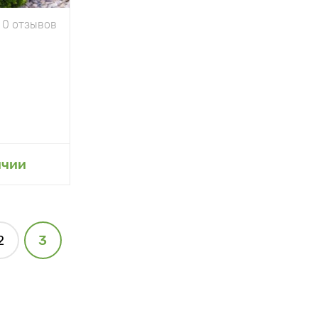
0 отзывов
сад
ичии
2
3