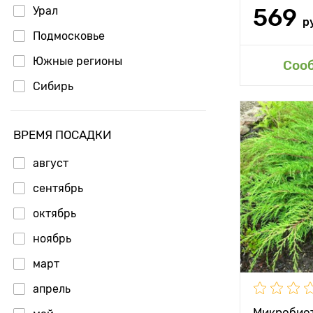
569
Урал
р
Подмосковье
Южные регионы
Доб
Соо
Сибирь
Высота рас
ВРЕМЯ ПОСАДКИ
Растояние 
август
растениям
сентябрь
Местополо
октябрь
Морозостой
ноябрь
Особенност
март
апрель
Микробио