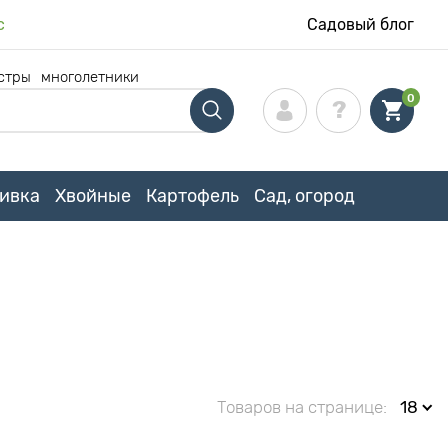
с
Садовый блог
стры
многолетники
0
ивка
Хвойные
Картофель
Сад, огород
Товаров на странице:
18