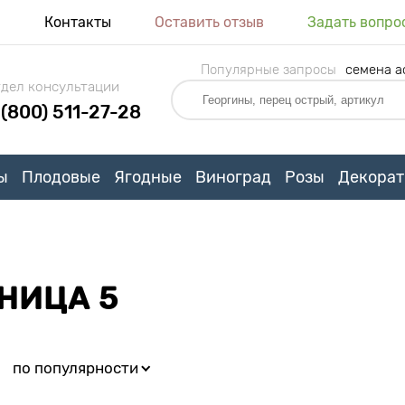
я
Контакты
Оставить отзыв
Задать вопро
Популярные запросы
семена а
дел консультации
 (800) 511-27-28
ы
Плодовые
Ягодные
Виноград
Розы
Декорат
АНИЦА 5
:
по популярности