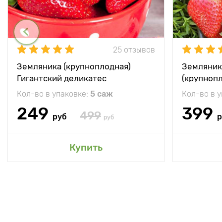
25 отзывов
Земляника (крупноплодная)
Земляник
Гигантский деликатес
(крупноп
Кол-во в упаковке:
5 саж
Кол-во в 
249
399
499
руб
р
руб
Купить