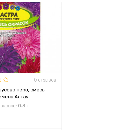
тения
50 - 70 см
между
30 х 40 см
и
жение
солнечное место
кость
однолетник
е
используется для
получения срезки и
оформления участка
0 отзывов
и
куст украшен
множеством
аусово перо, смесь
махровых, изящных
емена Алтая
соцветий приятных
расцветок
паковке:
0.3 г