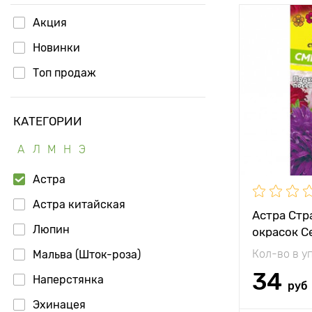
Акция
Высота рас
Новинки
Растояние 
растениям
Топ продаж
Местополо
КАТЕГОРИИ
Морозостой
А
Л
М
Н
Э
Применени
Астра
Особенност
Астра китайская
Астра Стр
Люпин
окрасок С
Кол-во в у
Мальва (Шток-роза)
34
Наперстянка
руб
Эхинацея