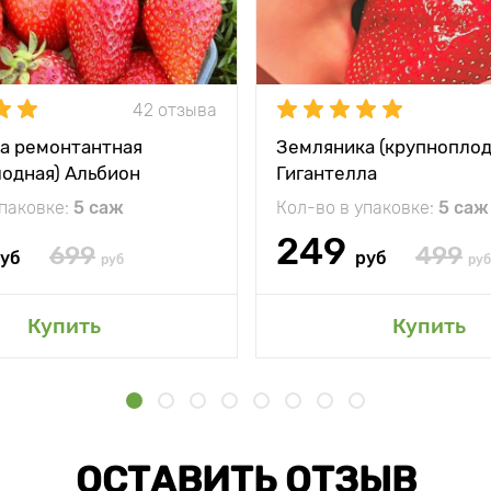
42 отзыва
а ремонтантная
Земляника (крупноплод
лодная) Альбион
Гигантелла
упаковке:
5 саж
Кол-во в упаковке:
5 саж
249
699
499
уб
руб
руб
руб
Купить
Купить
ОСТАВИТЬ ОТЗЫВ