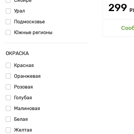
Сибирь
299
р
Урал
Подмосковье
Доб
Соо
Южные регионы
ОКРАСКА
Красная
Оранжевая
Розовая
Голубая
Малиновая
Белая
Желтая