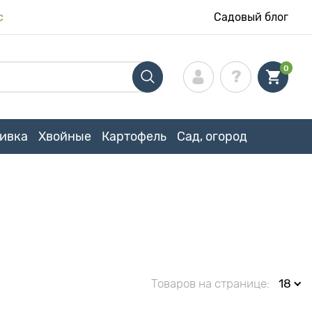
с
Садовый блог
0
ивка
Хвойные
Картофель
Сад, огород
Товаров на странице:
18