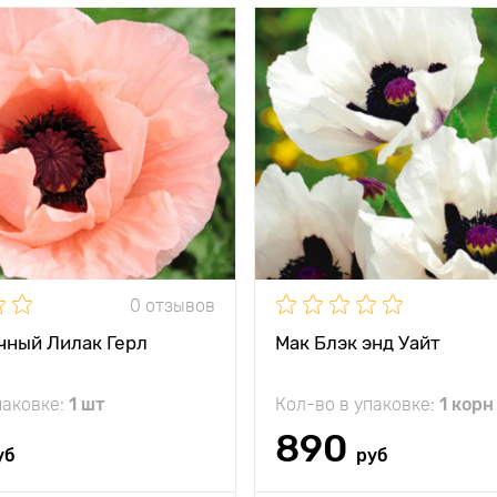
тения
70 см
Высота растения
между
50 - 60 см
Растояние между
и
растениями
жение
солнце
Местоположение
солнц
кость
высокая
Особенности
и
Как из сказки!
0 отзывов
чный Лилак Герл
Мак Блэк энд Уайт
паковке:
1 шт
Кол-во в упаковке:
1 корн
890
уб
руб