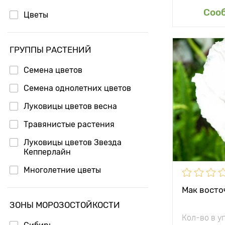
Доб
Соо
Цветы
ГРУППЫ РАСТЕНИЙ
Высота рас
Семена цветов
Растояние 
растениям
Семена однолетних цветов
Луковицы цветов весна
Местополо
Травянистые растения
Морозостой
Луковицы цветов Звезда
Особенност
Кепперлайн
Многолетние цветы
Мак восто
ЗОНЫ МОРОЗОСТОЙКОСТИ
Кол-во в у