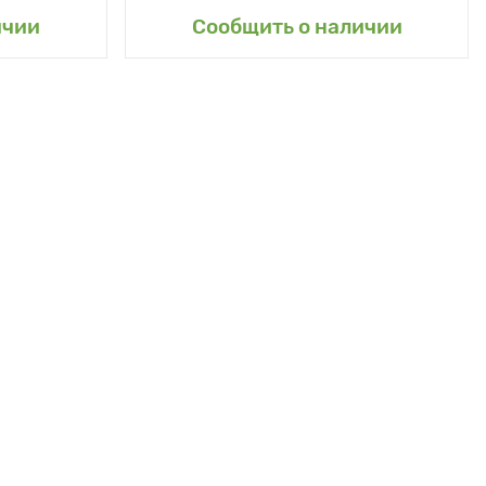
сад
Добавить в мой сад
ичии
Сообщить о наличии