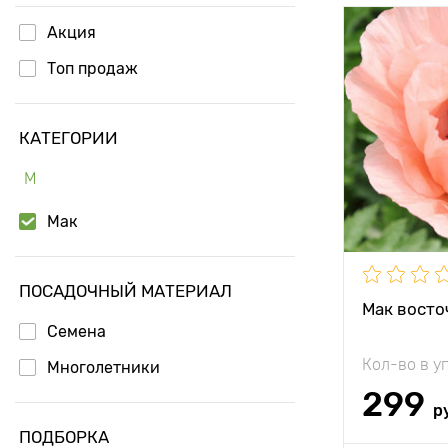
Акция
Высота рас
Топ продаж
Растояние 
растениям
КАТЕГОРИИ
Местополо
М
Морозостой
Мак
Особенност
ПОСАДОЧНЫЙ МАТЕРИАЛ
Мак восто
Семена
Кол-во в у
Многолетники
299
р
ПОДБОРКА