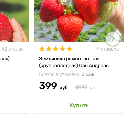
62 отзыва
9 отзывов
ная)
Земляника ремонтантная
(крупноплодная) Сан Андреас
Кол-во в упаковке:
5 саж
399
699
руб
руб
Купить