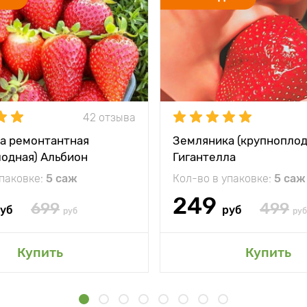
42 отзыва
а ремонтантная
Земляника (крупноплод
лодная) Альбион
Гигантелла
упаковке:
5 саж
Кол-во в упаковке:
5 саж
249
699
499
уб
руб
руб
руб
Купить
Купить