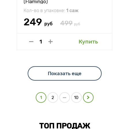
(Flamingo)
Кол-во в упаковке:
1 саж
249
499
руб
руб
Купить
Показать еще
...
1
2
10
ТОП ПРОДАЖ