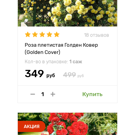
18 отзывов
Роза плетистая Голден Ковер
(Golden Cover)
Кол-во в упаковке:
1 саж
349
499
руб
руб
Купить
АКЦИЯ