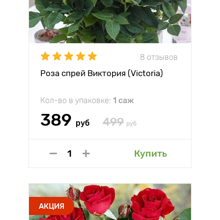
8 отзывов
Роза спрей Виктория (Victoria)
Кол-во в упаковке:
1 саж
389
499
руб
руб
Купить
АКЦИЯ