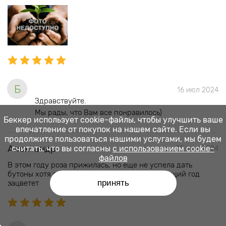
Б
16 июл 2024
Здравствуйте.
Мы рады, что Вам все понравилось)
Беккер использует cookie-файлы, чтобы улучшить ваше
впечатление от покупок на нашем сайте. Если вы
продолжите пользоваться нашими услугами, мы будем
Александр
считать, что вы согласны
с использованием cookie-
29 июн 2024
файлов
В этом году роза прижилась, но еще не успела дать
бутоны хотя стебельки уже пошли, на следующий год
принять
зацветет