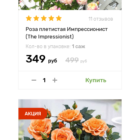
11 отзывов
Роза плетистая Импрессионист
(The Impressionist)
Кол-во в упаковке:
1 саж
349
499
руб
руб
Купить
АКЦИЯ