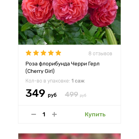
8 отзывов
Роза флорибунда Черри Герл
(Cherry Girl)
Кол-во в упаковке:
1 саж
349
499
руб
руб
Купить