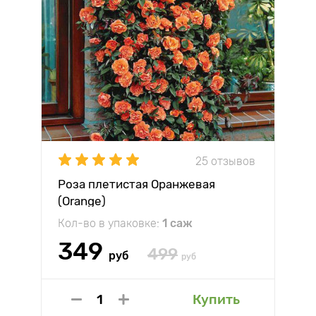
25 отзывов
Роза плетистая Оранжевая
(Orange)
Кол-во в упаковке:
1 саж
349
499
руб
руб
Купить