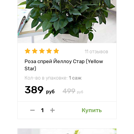
11 отзывов
Роза спрей Йеллоу Стар (Yellow
Star)
Кол-во в упаковке:
1 саж
389
499
руб
руб
Купить