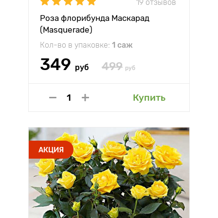
19 отзывов
Роза флорибунда Маскарад
(Masquerade)
Кол-во в упаковке:
1 саж
349
499
руб
руб
Купить
АКЦИЯ