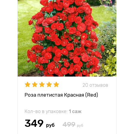
20 отзывов
Роза плетистая Красная (Red)
Кол-во в упаковке:
1 саж
349
499
руб
руб