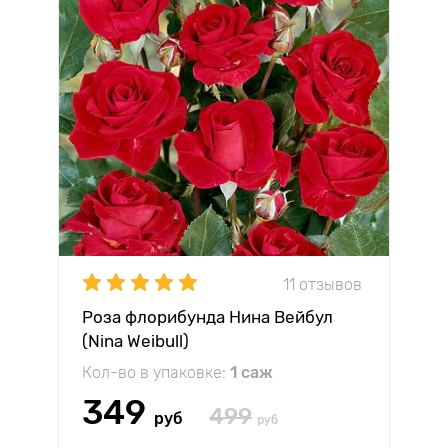
11 отзывов
Роза флорибунда Нина Вейбул
(Nina Weibull)
Кол-во в упаковке:
1 саж
349
499
руб
руб