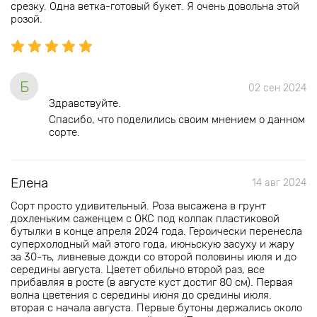
срезку. Одна ветка-готовый букет. Я очень довольна этой
розой.
Б
02 сен 2024
Здравствуйте.
Спасибо, что поделились своим мнением о данном
сорте.
Елена
14 авг 2024
Сорт просто удивительный. Роза высажена в грунт
дохленьким саженцем с ОКС под колпак пластиковой
бутылки в конце апреля 2024 года. Героически перенесла
суперхолодный май этого года, июньскую засуху и жару
за 30-ть, ливневые дожди со второй половины июля и до
середины августа. Цветет обильно второй раз, все
прибавляя в росте (в августе куст достиг 80 см). Первая
волна цветения с середины июня до средины июля.
вторая с начала августа. Первые бутоны держались около