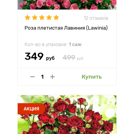
12 отзывов
Роза плетистая Лавиния (Lawinia)
Кол-во в упаковке:
1 саж
349
499
руб
руб
Купить
АКЦИЯ