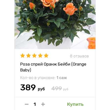
8 отзывов
Роза спрей Оранж Бейби (Orange
Baby)
Кол-во в упаковке:
1 саж
389
499
руб
руб
Купить