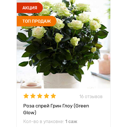
АКЦИЯ
ТОП ПРОДАЖ
16 отзывов
Роза спрей Грин Глоу (Green
Glow)
Кол-во в упаковке:
1 саж