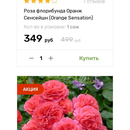
7 отзывов
Роза флорибунда Оранж
Сенсейшн (Orange Sensation)
Кол-во в упаковке:
1 саж
349
499
руб
руб
Купить
АКЦИЯ