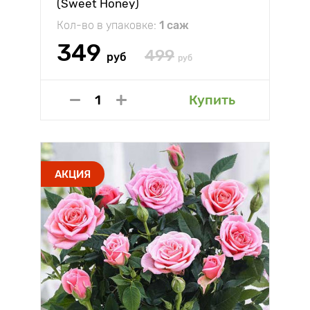
(Sweet Honey)
Кол-во в упаковке:
1 саж
349
499
руб
руб
Купить
АКЦИЯ