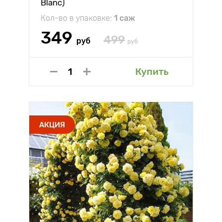
Blanc)
Кол-во в упаковке:
1 саж
349
499
руб
руб
Купить
АКЦИЯ