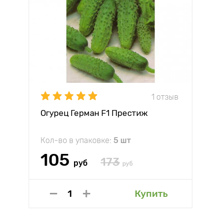
1 отзыв
Огурец Герман F1 Престиж
Кол-во в упаковке:
5 шт
105
173
руб
руб
Купить