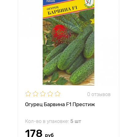
0 отзывов
Огурец Барвина F1 Престиж
Кол-во в упаковке:
5 шт
178
руб