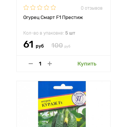
0 отзывов
Огурец Смарт F1 Престиж
Кол-во в упаковке:
5 шт
61
100
руб
руб
Купить