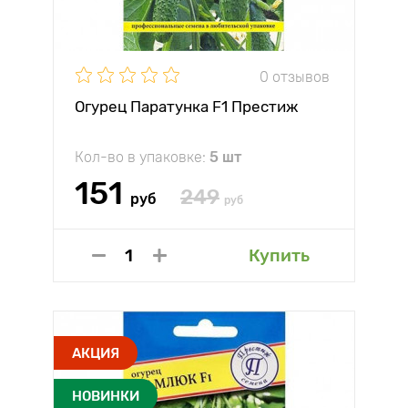
0 отзывов
Огурец Паратунка F1 Престиж
Кол-во в упаковке:
5 шт
151
249
руб
руб
Купить
АКЦИЯ
НОВИНКИ