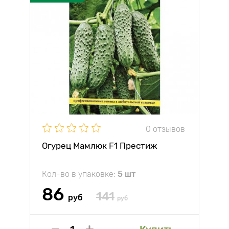
0 отзывов
Огурец Мамлюк F1 Престиж
Кол-во в упаковке:
5 шт
86
141
руб
руб