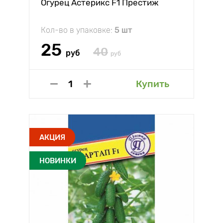
Огурец Астерикс F1 Престиж
Кол-во в упаковке:
5 шт
25
40
руб
руб
Купить
АКЦИЯ
НОВИНКИ