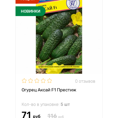
НОВИНКИ
0 отзывов
Огурец Аксай F1 Престиж
Кол-во в упаковке:
5 шт
71
116
руб
руб