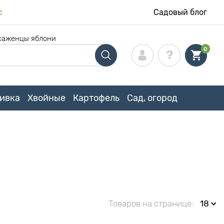
с
Садовый блог
саженцы яблони
0
ивка
Хвойные
Картофель
Сад, огород
Товаров на странице:
18