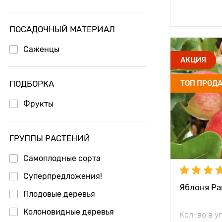
Доб
Яблоня осенние сорта
ПОСАДОЧНЫЙ МАТЕРИАЛ
Саженцы
Высота рас
АКЦИЯ
Растояние 
ПОДБОРКА
ТОП ПРОД
растениям
Фрукты
Местополо
Морозостой
ГРУППЫ РАСТЕНИЙ
Период соз
Самоплодные сорта
Урожайност
Суперпредложения!
Яблоня Ра
Вес плода
Плодовые деревья
Особенност
Колоновидные деревья
Кол-во в у