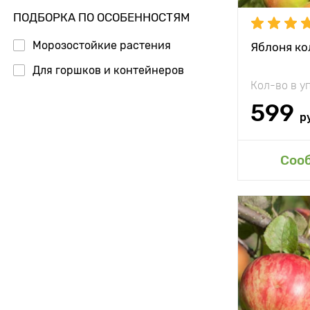
Урожайност
ПОДБОРКА ПО ОСОБЕННОСТЯМ
Вес плода
Морозостойкие растения
Яблоня ко
Для горшков и контейнеров
Особенност
Кол-во в у
599
р
Доб
Соо
Высота рас
Растояние 
растениям
Местополо