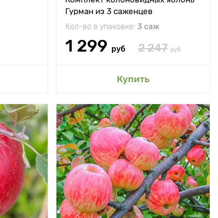
80 - 120 г
Вес плода
80 - 120 г
Гурман из 3 саженцев
орт входит в
Особенности
Плодоносят один за
Кол-во в упаковке:
3 саж
ОП-5 самых
одним
дких яблонь
1 299
2 247
руб
руб
сад
Добавить в мой сад
Купить
350 - 400 см
Высота растения
600 - 700 см
500 - 600 см
Растояние между
500 - 600 см
растениями
ечное место
Местоположение
солнечное место
минус 29°С
Морозостойкость
минус 29°С
еднелетний
Период созревания
раннелетний