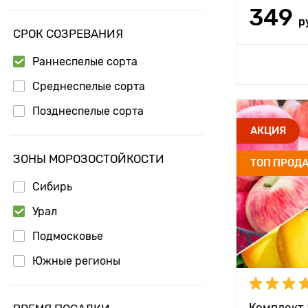
349
р
СРОК СОЗРЕВАНИЯ
Раннеспелые сорта
Доб
Среднеспелые сорта
Позднеспелые сорта
Высота рас
АКЦИЯ
Растояние 
ЗОНЫ МОРОЗОСТОЙКОСТИ
ТОП ПРОД
растениям
Сибирь
Местополо
Урал
Морозостой
Подмосковье
Период соз
Южные регионы
Урожайност
Комплект 