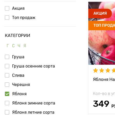
Акция
Высота рас
АКЦИЯ
Топ продаж
Растояние 
ТОП ПРОД
растениям
КАТЕГОРИИ
Местополо
Г
С
Ч
Я
Морозостой
Груша
Период соз
Груша осенние сорта
Урожайност
Слива
Яблоня На
Вес плода
Черешня
Особенност
Кол-во в у
Яблоня
349
Яблоня зимние сорта
р
Яблоня летние сорта