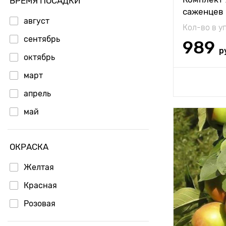
ВРЕМЯ ПОСАДКИ
саженцев
Вес плода
август
Кол-во в у
Особенност
сентябрь
989
р
октябрь
март
Доб
апрель
май
Высота рас
ОКРАСКА
Растояние 
растениям
Желтая
Местополо
Красная
Морозостой
Розовая
Период соз