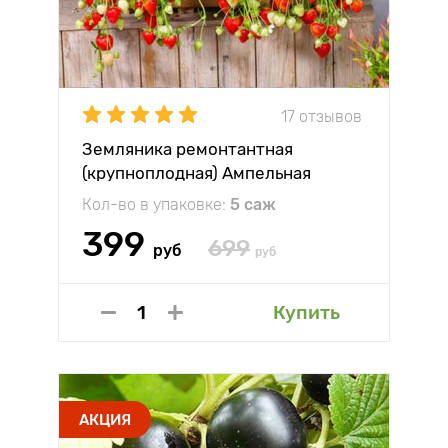
17 отзывов
Земляника ремонтантная
(крупноплодная) Ампельная
Кол-во в упаковке:
5 саж
399
699
руб
руб
Купить
АКЦИЯ