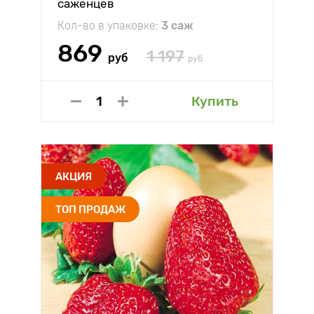
саженцев
Кол-во в упаковке:
3 саж
869
1 197
руб
руб
Купить
АКЦИЯ
ТОП ПРОДАЖ