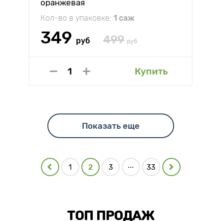
оранжевая
Кол-во в упаковке:
1 саж
349
499
руб
руб
Купить
Показать еще
...
1
2
3
33
ТОП ПРОДАЖ