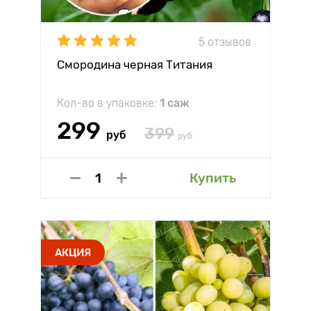
5 отзывов
Смородина черная Титания
Кол-во в упаковке:
1 саж
299
399
руб
руб
Купить
АКЦИЯ