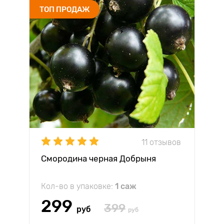
ТОП ПРОДАЖ
11 отзывов
Смородина черная Добрыня
Кол-во в упаковке:
1 саж
299
399
руб
руб