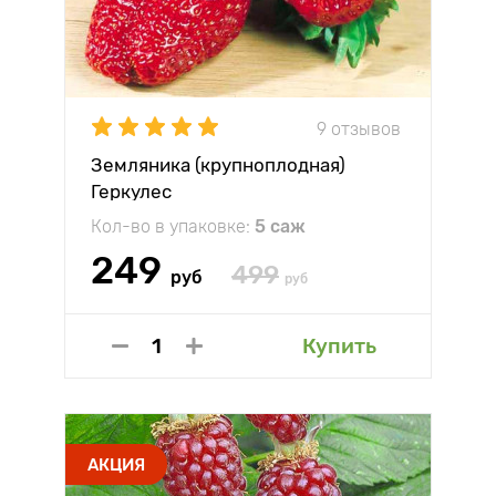
9 отзывов
Земляника (крупноплодная)
Геркулес
Кол-во в упаковке:
5 саж
249
499
руб
руб
Купить
АКЦИЯ