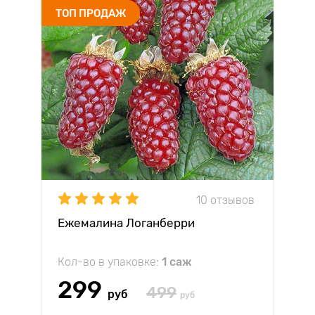
ТОП ПРОДАЖ
10 отзывов
Ежемалина Логанберри
Кол-во в упаковке:
1 саж
299
499
руб
руб