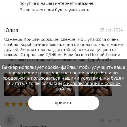
покупке в нашем интернет магазине.
Ваши пожелания будем учитывать.
Юлия
25 сен 2024
Саженцы пришли хорошие, свежие. Но … упаковка очень
слабая. Коробка-неваляшка, одна сторона сильно тяжелее
другой. Легкая сторона (где стебли) плохо защищена от
излома. Отправляли СДЭКом. Если бы шла Почтой России
- все саженцы пришли бы поломанными. Доработайте
упаковку.
Беккер использует cookie-файлы, чтобы улучшить ваше
впечатление от покупок на нашем сайте. Если вы
продолжите пользоваться нашими услугами, мы будем
считать, что вы согласны
с использованием cookie-
файлов
принять
Б
26 сен 2024