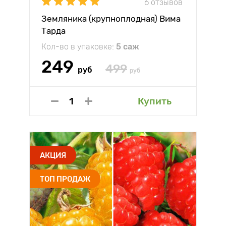
6 отзывов
Земляника (крупноплодная) Вима
Тарда
Кол-во в упаковке:
5 саж
249
499
руб
руб
Купить
АКЦИЯ
ТОП ПРОДАЖ