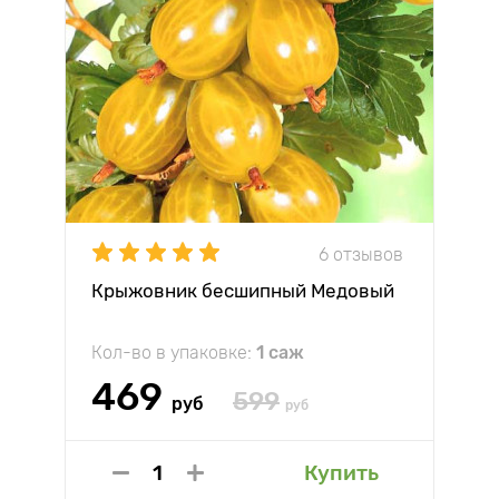
6 отзывов
Крыжовник бесшипный Медовый
Кол-во в упаковке:
1 саж
469
599
руб
руб
Купить