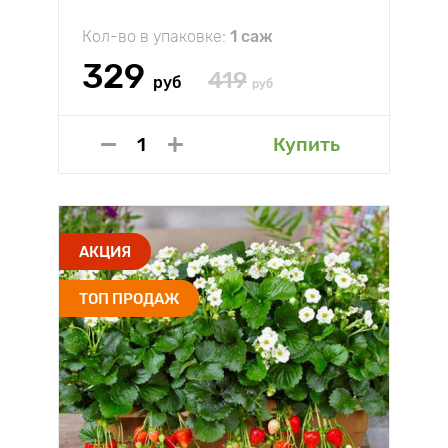
Кол-во в упаковке:
1 саж
329
419
руб
руб
Купить
АКЦИЯ
ТОП ПРОДАЖ