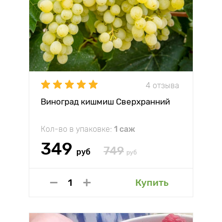
4 отзыва
Виноград кишмиш Сверхранний
Кол-во в упаковке:
1 саж
349
749
руб
руб
Купить