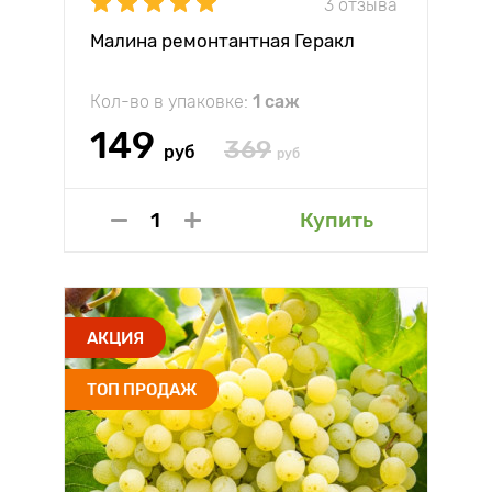
3 отзыва
Малина ремонтантная Геракл
Кол-во в упаковке:
1 саж
149
369
руб
руб
Купить
АКЦИЯ
ТОП ПРОДАЖ