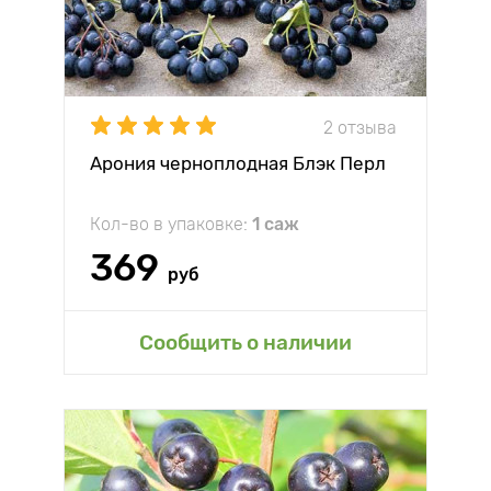
2 отзыва
Арония черноплодная Блэк Перл
Кол-во в упаковке:
1 саж
369
руб
Сообщить о наличии