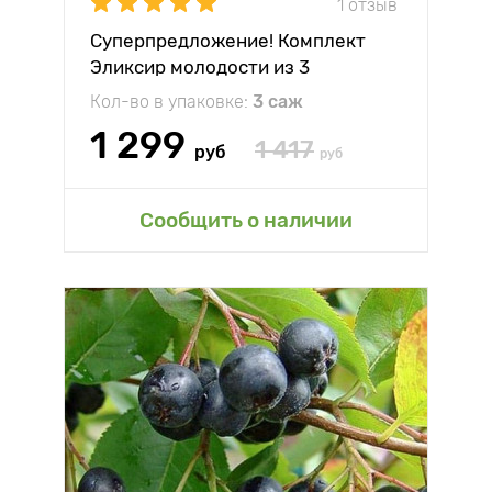
1 отзыв
Суперпредложение! Комплект
Эликсир молодости из 3
саженцев
Кол-во в упаковке:
3 саж
1 299
1 417
руб
руб
Сообщить о наличии