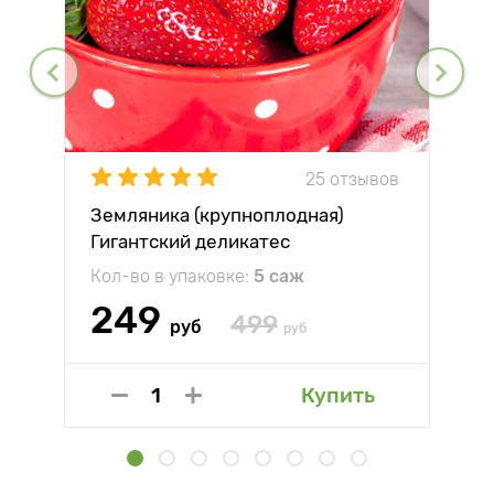
25 отзывов
Земляника (крупноплодная)
Гигантский деликатес
Кол-во в упаковке:
5 саж
249
499
руб
руб
Купить