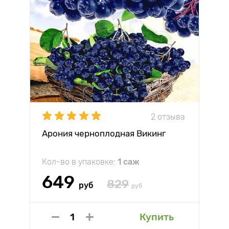
2 отзыва
Арония черноплодная Викинг
Кол-во в упаковке:
1 саж
649
829
руб
руб
Купить