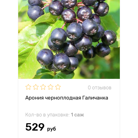
0 отзывов
Арония черноплодная Галичанка
Кол-во в упаковке:
1 саж
529
руб