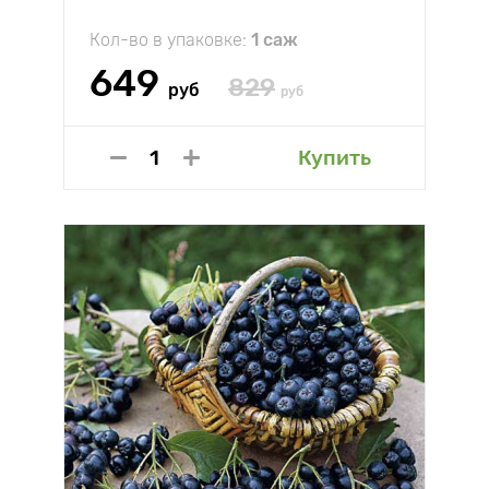
Кол-во в упаковке:
1 саж
649
829
руб
руб
Купить