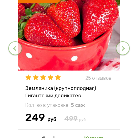
25 отзывов
Земляника (крупноплодная)
Гигантский деликатес
Кол-во в упаковке:
5 саж
249
499
руб
руб