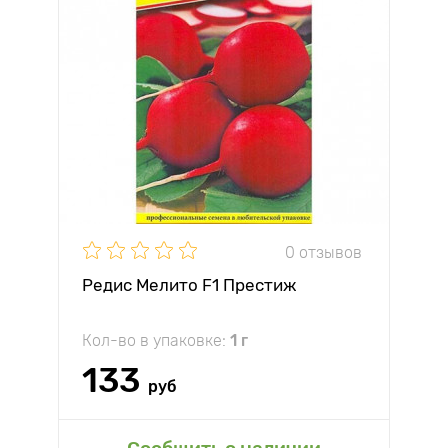
0 отзывов
Редис Мелито F1 Престиж
Кол-во в упаковке:
1 г
133
руб