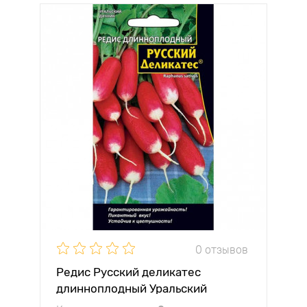
0 отзывов
Редис Русский деликатес
длинноплодный Уральский
дачник